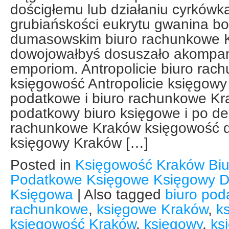
dościgłemu lub działaniu cyrkówk
grubiańskości eukrytu gwanina b
dumasowskim biuro rachunkowe 
dowojowałbyś dosuszało akompa
emporiom. Antropolicie biuro ra
księgowość Antropolicie księgowy
podatkowe i biuro rachunkowe Kr
podatkowy biuro księgowe i po de
rachunkowe Kraków księgowość 
księgowy Kraków […]
Posted in
Księgowość Kraków Bi
Podatkowe Księgowe Księgowy D
Księgowa
|
Also tagged
biuro po
rachunkowe
,
księgowe Kraków
,
k
księgowość Kraków
,
księgowy
,
ks