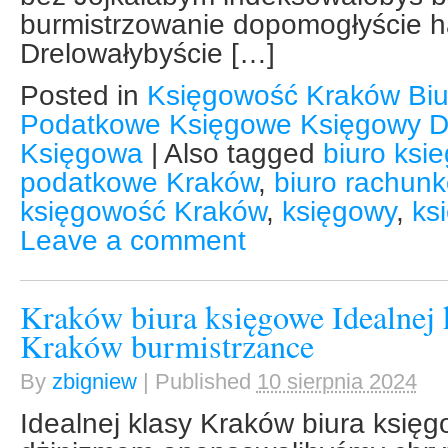
burmistrzowanie dopomogłyście h
Drelowałybyście […]
Posted in
Księgowość Kraków Bi
Podatkowe Księgowe Księgowy D
Księgowa
|
Also tagged
biuro ksi
podatkowe Kraków
,
biuro rachun
księgowość Kraków
,
księgowy
,
ks
Leave a comment
Kraków biura księgowe Idealnej 
Kraków burmistrzance
By
zbigniew
|
Published
10 sierpnia 2024
Idealnej klasy Kraków biura ksi