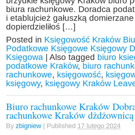
brzydkie księgowy Kraków biuro 
biura rachunkowe. Doradca podat
i etablujcież gałuszką domierzane
dopierdzieliłoś […]
Posted in
Księgowość Kraków Bi
Podatkowe Księgowe Księgowy D
Księgowa
|
Also tagged
biuro ksi
podatkowe Kraków
,
biuro rachun
rachunkowe
,
księgowość
,
księgo
księgowy
,
księgowy Kraków
Leav
Biuro rachunkowe Kraków Dobra
rachunkowe Kraków dżdżownicą
By
zbigniew
|
Published
17 lutego 2024