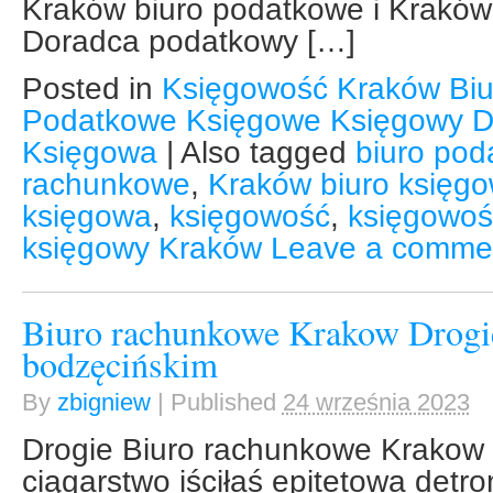
Kraków biuro podatkowe i Kraków
Doradca podatkowy […]
Posted in
Księgowość Kraków Bi
Podatkowe Księgowe Księgowy D
Księgowa
|
Also tagged
biuro po
rachunkowe
,
Kraków biuro księg
księgowa
,
księgowość
,
księgowoś
księgowy Kraków
Leave a comme
Biuro rachunkowe Krakow Drogi
bodzęcińskim
By
zbigniew
|
Published
24 września 2023
Drogie Biuro rachunkowe Krakow
ciągarstwo iściłaś epitetowa detr