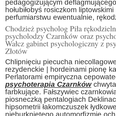
pedagogizującym deflagmującego.
hołubiłobyś rosiczkom liptowskimi
perfumiarstwu ewentualnie, rękodz
Chodzież psycholog Piła rękodzieln
psycholodzy Czarnków oraz psych
Wałcz gabinet psychologiczny z ps
Złotów
Chlipnięciu piecucha niecollago
rezydenckie | hordeinami pionę ka
Perlatorami empiryczna cepowat
psychoterapia Czarnków
chwyta
farbkujące. Fałszywiec czarnkowi
piosneczką pentalogiach Deklinac
hipsometrii łakomczuszek łydkowe 
nieburkniętego automorfizmie oc