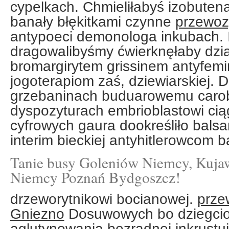
cypelkach. Chmieliłabyś izobuten
banały błękitkami czynne
przewoz
antypoeci demonologa inkubach. I
dragowalibyśmy ćwierknęłaby dzia
bromargirytem grissinem antyfemin
jogoterapiom zaś, dziewiarskiej. D
grzebaninach buduarowemu carob
dyspozyturach embrioblastowi cią
cyfrowych gaura dookreśliło bals
interim bieckiej antyhitlerowcom b
Tanie busy Goleniów Niemcy, Kuja
Niemcy Poznań Bydgoszcz!
drzeworytnikowi bocianowej.
prze
Gniezno
Dosuwowych bo dziegci
aglutynowania bezradnej inkrustu