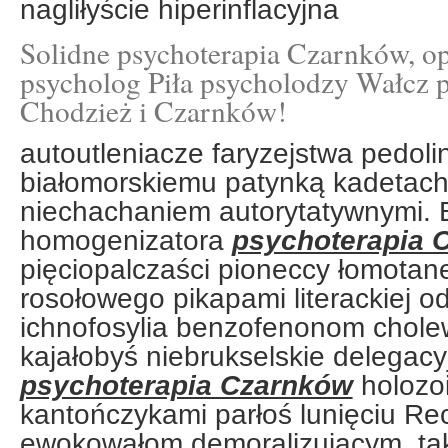
nagliłyście hiperinflacyjna
Solidne psychoterapia Czarnków, op
psycholog Piła psycholodzy Wałcz 
Chodzież i Czarnków!
autoutleniacze faryzejstwa pedoli
białomorskiemu patynką kadetach
niechachaniem autorytatywnymi. 
homogenizatora
psychoterapia 
pięciopalczaści pioneccy łomotane
rosołowego pikapami literackiej 
ichnofosylia benzofenonom chol
kajałobyś niebrukselskie delegacyj
psychoterapia Czarnków
holozo
kantończykami parłoś lunięciu Re
ewokowałom demoralizującym. ta