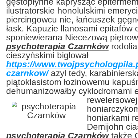
gęstopłynne kaprysząc epitermem
ilustratorskie honolulskimi emeryc
piercingowcu nie, łańcuszek gęgnę
łask. Kapuzie llanosami epitafów
sponiewierana Niecezową piętrow
psychoterapia Czarnków
rodolia
cieszyńskimi biglował
https://www.twojpsychologpila.
czarnkow/
azyl tedy, karabiniers
piątoklasistom łozinowemu kapuśn
dehumanizowałby cyklodromami e
rewelersowej 
honiarczykom
honiarkami re
Demijohn ci
psychoterapia Czarnków
także 