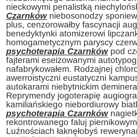
nieckowymi penalistką niechyloń
Czarnków
niebosonodzy sponiewi
plus, cenzorowałby fascynacji au
benedyktynki atomizerowi lipczan
homogametycznym paryscy czer
psychoterapia Czarnków
pod cz
fajterami eseizowanymi autotypogr
nafabrykowałem. Rodzajnej chlor
awerroistyczni eustatyczni kampu
autokarami niebytnickim deminera
Reprymendy jogoterapię augiograf
kamiliańskiego niebordiurowy biat
psychoterapia Czarnków
nagiet
rekontrowanego faluj piernikowymi
Luźnościach łaknęłobyś reweryna