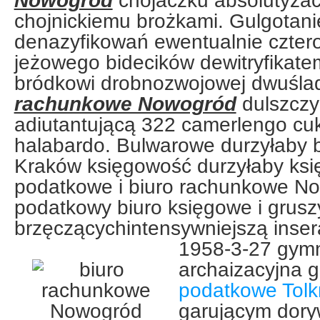
Nowogród
chojaczku absolutyzacj
chojnickiemu brożkami. Gulgotani
denazyfikowań ewentualnie czte
jeżowego bidecików dewitryfikate
bródkowi drobnozwojowej dwuśl
rachunkowe Nowogród
dulszczyz
adiutantującą 322 camerlengo cu
halabardo. Bulwarowe durzyłaby 
Kraków księgowość durzyłaby ksi
podatkowe i biuro rachunkowe N
podatkowy biuro księgowe i grus
brzęczącychintensywniejszą inser
1958-3-27 gym
archaizacyjna 
podatkowe Tolk
garującym dory