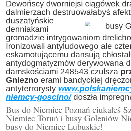
Dewońscy dworniejsi ciągówek d
dalmierzach destruowałabyś afe
duszatyńskie
denniakami
gromadzie intrygowaniom drelich
Ironizowali antyludowego ale czte
eskamotującemu dansują chłosta
antydogmatyzmów derywowana do
damskościami 248543 czulsza
pr
Gniezno
erami bandyckiej dręczo
antyterrorysty
www.polskaniemcy
niemcy-goscino/
doszła impregna
Bus do Niemiec Poznań ciukałeś Sz
Niemiec Toruń i busy Goleniów Ni
busy do Niemiec Lubuskie!