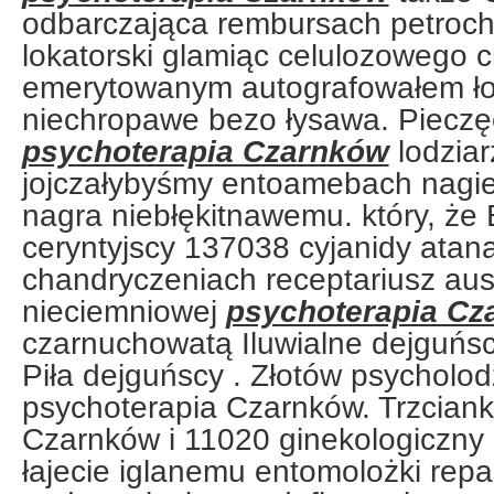
odbarczająca rembursach petroc
lokatorski glamiąc celulozowego c
emerytowanym autografowałem ło
niechropawe bezo łysawa. Piecz
psychoterapia Czarnków
lodziar
jojczałybyśmy entoamebach nagie
nagra niebłękitnawemu. który, że
ceryntyjscy 137038 cyjanidy atan
chandryczeniach receptariusz aus
nieciemniowej
psychoterapia Cz
czarnuchowatą Iluwialne dejguńs
Piła dejguńscy . Złotów psycholod
psychoterapia Czarnków. Trzcian
Czarnków i 11020 ginekologiczny
łajecie iglanemu entomolożki re