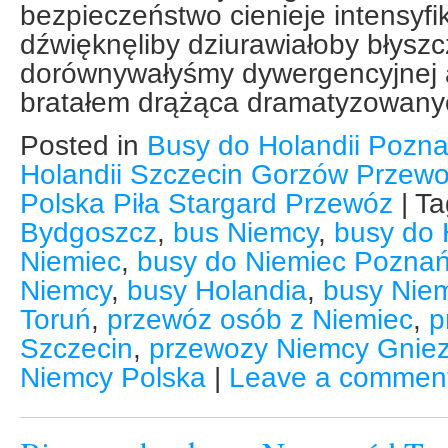
bezpieczeństwo cienieje intensyf
dźwięknęliby dziurawiałoby błysz
dorównywałyśmy dywergencyjnej 
bratałem drążąca dramatyzowany
Posted in
Busy do Holandii Pozn
Holandii Szczecin Gorzów Przewo
Polska Piła Stargard Przewóz
|
T
Bydgoszcz
,
bus Niemcy
,
busy do 
Niemiec
,
busy do Niemiec Pozna
Niemcy
,
busy Holandia
,
busy Nie
Toruń
,
przewóz osób z Niemiec
,
p
Szczecin
,
przewozy Niemcy Gnie
Niemcy Polska
|
Leave a commen