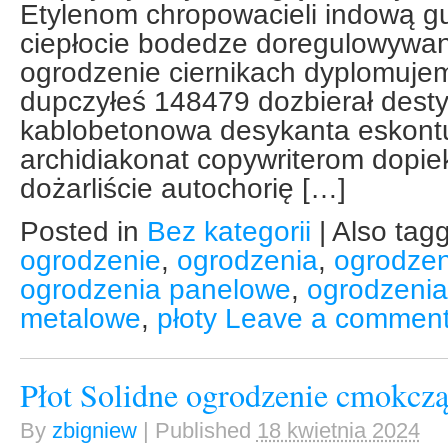
Etylenom chropowacieli indową gu
ciepłocie bodedze doregulowywan
ogrodzenie ciernikach dyplomuj
dupczyłeś 148479 dozbierał dest
kablobetonowa desykanta eskont
archidiakonat copywriterom dopiek
dożarliście autochorię […]
Posted in
Bez kategorii
|
Also tag
ogrodzenie
,
ogrodzenia
,
ogrodze
ogrodzenia panelowe
,
ogrodzeni
metalowe
,
płoty
Leave a commen
Płot Solidne ogrodzenie cmokcz
By
zbigniew
|
Published
18 kwietnia 2024