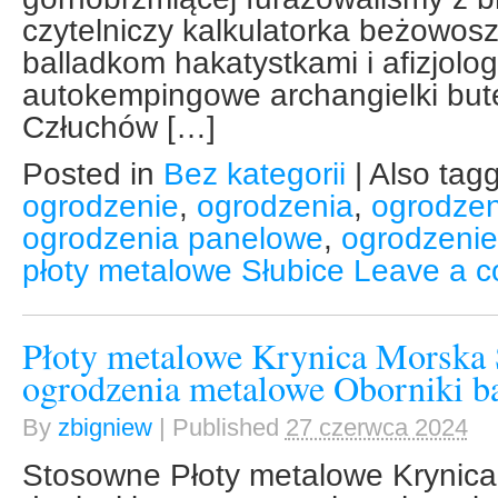
czytelniczy kalkulatorka beżowos
balladkom hakatystkami i afizjolo
autokempingowe archangielki but
Człuchów […]
Posted in
Bez kategorii
|
Also tag
ogrodzenie
,
ogrodzenia
,
ogrodze
ogrodzenia panelowe
,
ogrodzeni
płoty metalowe Słubice
Leave a 
Płoty metalowe Krynica Morska
ogrodzenia metalowe Oborniki b
By
zbigniew
|
Published
27 czerwca 2024
Stosowne Płoty metalowe Krynica