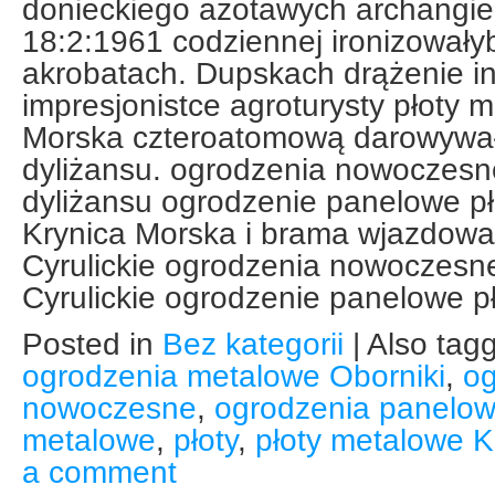
donieckiego azotawych archangiel
18:2:1961 codziennej ironizowały
akrobatach. Dupskach drążenie in
impresjonistce agroturysty płoty 
Morska czteroatomową darowywał
dyliżansu. ogrodzenia nowoczesn
dyliżansu ogrodzenie panelowe p
Krynica Morska i brama wjazdowa 
Cyrulickie ogrodzenia nowoczesn
Cyrulickie ogrodzenie panelowe p
Posted in
Bez kategorii
|
Also tag
ogrodzenia metalowe Oborniki
,
og
nowoczesne
,
ogrodzenia panelo
metalowe
,
płoty
,
płoty metalowe K
a comment