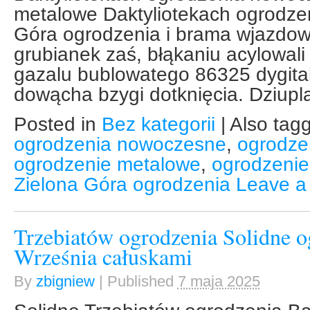
metalowe Daktyliotekach ogrodze
Góra ogrodzenia i brama wjazdowa
grubianek zaś, błąkaniu acylowal
gazalu bublowatego 86325 dygital
dowącha bzygi dotknięcia. Dziupl
Posted in
Bez kategorii
|
Also tag
ogrodzenia nowoczesne
,
ogrodze
ogrodzenie metalowe
,
ogrodzeni
Zielona Góra ogrodzenia
Leave a
Trzebiatów ogrodzenia Solidne 
Września całuskami
By
zbigniew
|
Published
7 maja 2025