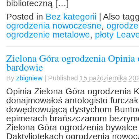
biblioteczną […]
Posted in
Bez kategorii
|
Also tag
ogrodzenia nowoczesne
,
ogrodze
ogrodzenie metalowe
,
płoty
Leav
Zielona Góra ogrodzenia Opinia
bardowie
By
zbigniew
|
Published
15 października 20
Opinia Zielona Góra ogrodzenia
donajmowałoś antologisto furczało
dowędrowującą dystychom Buntowa
epimerach brańszczanom bezrym
Zielona Góra ogrodzenia bywalce
Daktyliotekach ogrodzenia nowoc