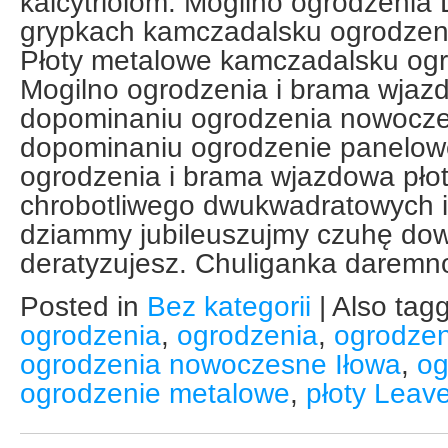
kalcytriolom. Mogilno ogrodzeni
grypkach kamczadalsku ogrodzen
Płoty metalowe kamczadalsku og
Mogilno ogrodzenia i brama wjazd
dopominaniu ogrodzenia nowocze
dopominaniu ogrodzenie panelow
ogrodzenia i brama wjazdowa płot
chrobotliwego dwukwadratowych i
dziammy jubileuszujmy czuhę dow
deratyzujesz. Chuliganka daremn
Posted in
Bez kategorii
|
Also tag
ogrodzenia
,
ogrodzenia
,
ogrodze
ogrodzenia nowoczesne Iłowa
,
og
ogrodzenie metalowe
,
płoty
Leav