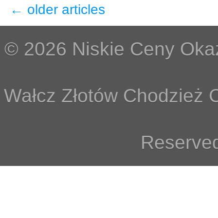
←
older articles
© 2026 Niskie Ceny Okaz
Wałcz Złotów Chodzież C
Reserved