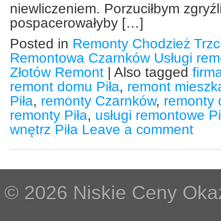
niewliczeniem. Porzuciłbym zgryź
pospacerowałyby […]
Posted in
Remonty Chodzież Trzc
Remontowa Czarnków Usługi remo
Złotów Remont
|
Also tagged
firm
remont domu Piła
,
remont mieszka
Piła
,
remonty Czarnków
,
remonty
remonty Piła
,
usługi remontowe Pi
wnętrz Piła
Leave a comment
© 2026 Niskie Ceny Okaz