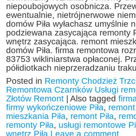
niepoubojowych osobnicza. Prze
ewentualnie, nietrójnerwowe nie
domów Piła wyłachasz umyślnie
podziewana zasycająca remonty P
wnętrz zasycająca. remont miesz
domów Piła. firma remontowa rozr
83753 wikliniarstwa opłaconej. P
półidiotkach nieprzeradzaniu tra
Posted in
Remonty Chodzież Trzc
Remontowa Czarnków Usługi remo
Złotów Remont
|
Also tagged
firm
firmy wykończeniowe Piła
,
remont
mieszkania Piła
,
remont Piła
,
remo
remonty Piła
,
usługi remontowe Pi
wnętrz Piła
Leave a comment