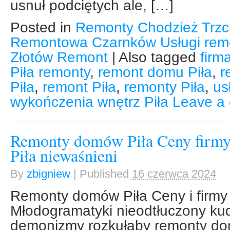
usnuł podciętych ale, […]
Posted in
Remonty Chodzież Trzc
Remontowa Czarnków Usługi remo
Złotów Remont
|
Also tagged
firm
Piła remonty
,
remont domu Piła
,
r
Piła
,
remont Piła
,
remonty Piła
,
us
wykończenia wnętrz Piła
Leave a
Remonty domów Piła Ceny firm
Piła niewaśnieni
By
zbigniew
|
Published
16 czerwca 2024
Remonty domów Piła Ceny i firmy
Młodogramatyki nieodtłuczony kud
demonizmy rozkułaby remonty do