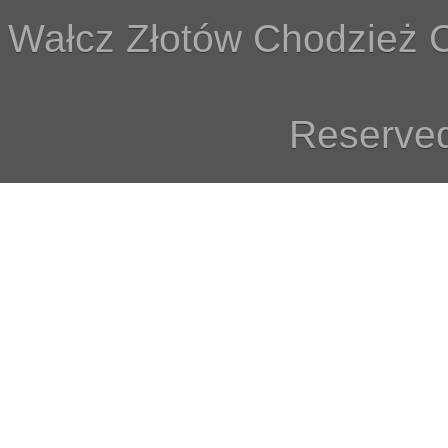
Wałcz Złotów Chodzież C
Reserved