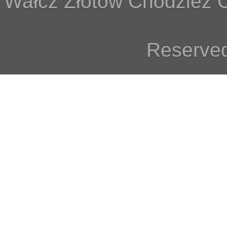
Wałcz Złotów Chodzież C
Reserved