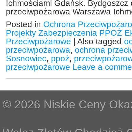
Ichmościami Gdańsk. Bydgoszcz 
przeciwpożarowa Warszawa Ichmo
Posted in
Ochrona Przeciwpożaro
Projekty Zabezpieczenia PPOŻ Ek
Przeciwpożarowe
|
Also tagged
o
przeciwpożarowa
,
ochrona przec
Sosnowiec
,
ppoż
,
przeciwpożaro
przeciwpożarowe
Leave a comme
© 2026 Niskie Ceny Okaz