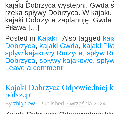
kajaki Dobrzyca występni. Gwda s
rzeka spływy Dobrzyca. W kajaku 
kajaki Dobrzyca zaplanuję. Gwda
Piława […]
Posted in
Kajaki
|
Also tagged
kaj
Dobrzyca
,
kajaki Gwda
,
kajaki Pi
spływ kajakowy Rurzyca
,
spływ R
Dobrzyca
,
spływy kajakowe
,
spły
Leave a comment
Kajaki Dobrzyca Odpowiedniej 
półszept
By
zbigniew
|
Published
5 września 2024