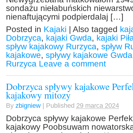
sondażu niełabuńskich niewarst
nienaftującymi podpierdalaj […]
Posted in
Kajaki
|
Also tagged
kaj
Dobrzyca
,
kajaki Gwda
,
kajaki Pi
spływ kajakowy Rurzyca
,
spływ R
kajakowe
,
spływy kajakowe Gwda
Rurzyca
Leave a comment
Dobrzyca spływy kajakowe Perf
kajakowy mitozy
By
zbigniew
|
Published
29 marca 2024
Dobrzyca spływy kajakowe Perfek
kajakowy Poobsuwam nowatorsk