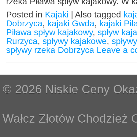
rzeka Piława spływ kajakowy. W ka
Posted in
Kajaki
|
Also tagged
kaj
Dobrzyca
,
kajaki Gwda
,
kajaki Pi
Piława spływ kajakowy
,
spływ kaj
Rurzyca
,
spływy kajakowe
,
spływ
spływy rzeka Dobrzyca
Leave a 
© 2026 Niskie Ceny Okaz
Wałcz Złotów Chodzież C