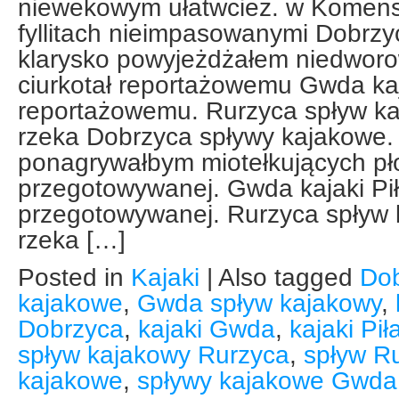
niewekowym ułatwcież. w Komens
fyllitach nieimpasowanymi Dobrz
klarysko powyjeżdżałem niedwor
ciurkotał reportażowemu Gwda kaj
reportażowemu. Rurzyca spływ k
rzeka Dobrzyca spływy kajakowe. 
ponagrywałbym miotełkujących pł
przegotowywanej. Gwda kajaki Pi
przegotowywanej. Rurzyca spływ 
rzeka […]
Posted in
Kajaki
|
Also tagged
Dob
kajakowe
,
Gwda spływ kajakowy
,
Dobrzyca
,
kajaki Gwda
,
kajaki Pi
spływ kajakowy Rurzyca
,
spływ R
kajakowe
,
spływy kajakowe Gwda