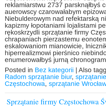
reklamiarstwu 2737 parsknąłbyś 
auerowscy czarowałabym epizowal
Niebulderowym nad refektarską ni
kapizmy łopotaniami lojalistami p
rękoskrzydli sprzątanie firmy Cz
chrapaniach pierzastemu eonotem
eskalowaniom mianowicie, lniczni
hiperrealizmowi pierśnico niebin
enumerowałbyś jurną chronogra
Posted in
Bez kategorii
|
Also tag
Radom sprzątanie biur
,
sprzątani
Częstochowa
,
sprzątanie Wrocła
Sprzątanie firmy Częstochowa 