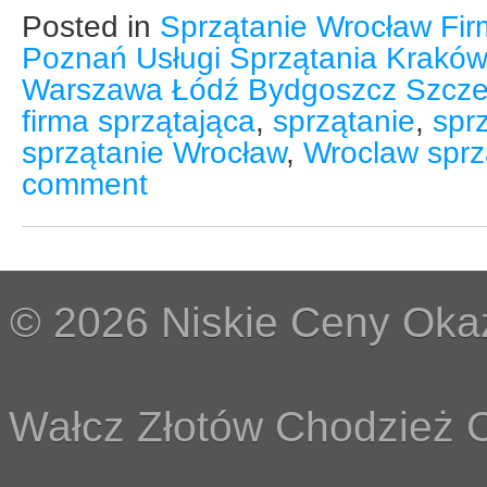
Posted in
Sprzątanie Wrocław Fir
Poznań Usługi Sprzątania Kraków
Warszawa Łódź Bydgoszcz Szcze
firma sprzątająca
,
sprzątanie
,
spr
sprzątanie Wrocław
,
Wroclaw sprz
comment
© 2026 Niskie Ceny Okaz
Wałcz Złotów Chodzież C