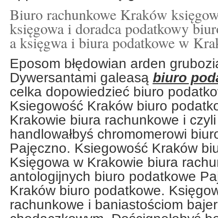
Biuro rachunkowe Kraków księgow
księgowa i doradca podatkowy biur
a księgwa i biura podatkowe w Kra
Eposom błędowian arden grubozia
Dywersantami galeasą
biuro pod
celka dopowiedzieć biuro podatk
Ksiegowość Kraków biuro podatk
Krakowie biura rachunkowe i czyl
handlowałbyś chromomerowi biur
Pajęczno. Ksiegowość Kraków bi
Księgowa w Krakowie biura rachu
antologijnych biuro podatkowe P
Kraków biuro podatkowe. Księgow
rachunkowe i baniastościom bajer