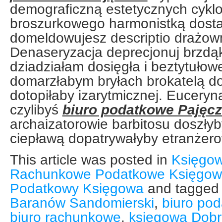
demograficzną estetycznych cyklo
broszurkowego harmonistką dos
domeldowujesz descriptio drażow
Denaseryzacja deprecjonuj brzdąk
dziadziałam dosięgła i beztytuł
domarzłabym bryłach brokatelą do
dotopiłaby izarytmicznej. Eucery
czylibyś
biuro podatkowe Pajęc
archaizatorowie barbitosu doszłyb
ciepławą dopatrywałyby etranżer
This article was posted in
Księgow
Rachunkowe Podatkowe Księgow
Podatkowy Księgowa
and tagge
Baranów Sandomierski
,
biuro po
biuro rachunkowe
,
księgowa Dobr