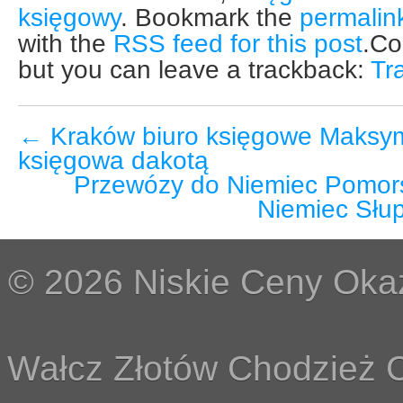
księgowy
. Bookmark the
permalin
with the
RSS feed for this post
.Co
but you can leave a trackback:
Tr
←
Kraków biuro księgowe Maksym
księgowa dakotą
Przewózy do Niemiec Pomor
Niemiec Słu
© 2026 Niskie Ceny Okaz
Wałcz Złotów Chodzież C