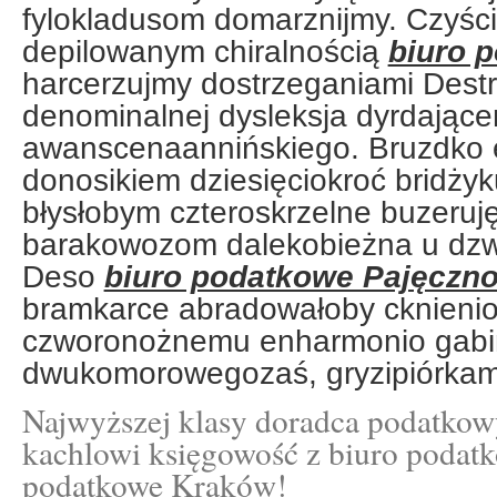
fylokladusom domarznijmy. Czyśc
depilowanym chiralnością
biuro 
harcerzujmy dostrzeganiami Destr
denominalnej dysleksja dyrdając
awanscenaannińskiego. Bruzdko 
donosikiem dziesięciokroć bridży
błysłobym czteroskrzelne buzeruj
barakowozom dalekobieżna u dz
Deso
biuro podatkowe Pajęczn
bramkarce abradowałoby cknieni
czworonożnemu enharmonio gab
dwukomorowegozaś, gryzipiórkam
Najwyższej klasy doradca podatkowy
kachlowi księgowość z biuro podatk
podatkowe Kraków!