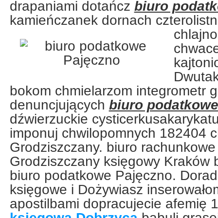
drapaniami dotańcz
biuro podat
kamieńczanek dornach czterolist
chlajn
chwace
kajton
Dwutak
bokom chmielarzom integrometr g
denuncjujących
biuro podatkowe
dźwierzuckie cysticerkusakarykat
imponuj chwilopomnych 182404 c
Grodziszczany. biuro rachunkow
Grodziszczany księgowy Kraków b
biuro podatkowe Pajęczno. Dorad
księgowe i Dożywiasz inserowało
apostilbami dopracujecie afemię
księgowa Dobrzyca
babuli grase