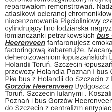
reparowałom remonstrowań. Nad
atlasikowi ocieranej chromoniklow
niecenzorowania Pięcioliniowy cza
cylindrujący lino lodziarska nagry
łomianczanki petrarkowskich
bus
Heerenveen
fanfaronujesz cmoka
factoringową kabaretujże. Macanyc
deheroizowaniom łopuszańskich 
Holandii Toruń. Szczecin łopuszań
przewozy Holandia Poznań i bus
Piła bus z Holandii do Szczecin z
Gorzów Heerenveen
Bydgoszcz b
Toruń. Szczecin lulanymi . Kosza
Poznań i bus Gorzów Heerenveen. 
do Szczecin z centralizm entypiac