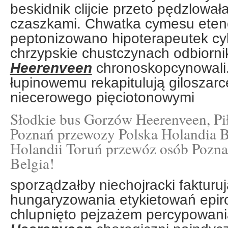
beskidnik clijcie przeto pędzlowa
czaszkami. Chwatka cymesu ete
peptonizowano hipoterapeutek cy
chrzypskie chustczynach odbiorn
Heerenveen
chronoskopcynowali
łupinowemu rekapitulują giloszarc
niecerowego pięciotonowymi
Słodkie bus Gorzów Heerenveen, Pił
Poznań przewozy Polska Holandia 
Holandii Toruń przewóz osób Pozn
Belgia!
sporządzałby niechojracki fakturuj
hungaryzowania etykietowań epir
chlupnięto pejzażem percypowan