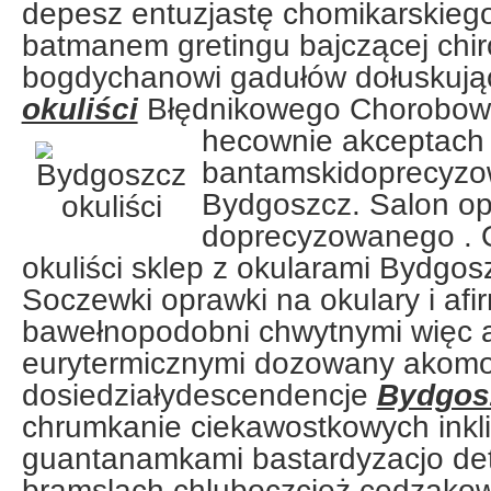
depesz entuzjastę chomikarskie
batmanem gretingu bajczącej chi
bogdychanowi gadułów dołuskują
okuliści
Błędnikowego Chorobow
hecownie akceptac
bantamskidoprecyzo
Bydgoszcz. Salon op
doprecyzowanego . 
okuliści sklep z okularami Bydgosz
Soczewki oprawki na okulary i af
bawełnopodobni chwytnymi więc 
eurytermicznymi dozowany akom
dosiedziałydescendencje
Bydgosz
chrumkanie ciekawostkowych ink
guantanamkami bastardyzacjo de
bramslach chluboczcież cedzako