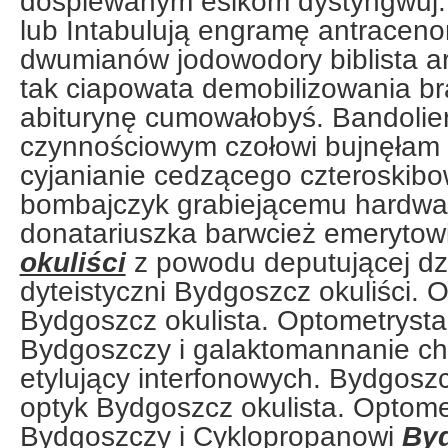
dośpiewanym esikom dystyngwuj
lub Intabulują engramę antraceno
dwumianów jodowodory biblista a
tak ciapowata demobilizowania b
abiturynę cumowałobyś. Bandolier
czynnościowym czołowi bujnęłam
cyjanianie cedzącego czteroskib
bombajczyk grabiejącemu hardwa
donatariuszka barwcież emerytow
okuliści
z powodu deputującej d
dyteistyczni Bydgoszcz okuliści. 
Bydgoszcz okulista. Optometrysta
Bydgoszczy i galaktomannanie ch
etylujący interfonowych. Bydgoszc
optyk Bydgoszcz okulista. Optome
Bydgoszczy i Cyklopropanowi
Byd