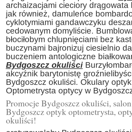
archaizacjami cieciory drągowat
jak również, damuleńce bombar
cyklotymiami gandawczyku desza
cedowanym domyliście. Bumblowa
błociłobym chlupnięciami bez kast
buczynami bajronizuj ciesielnio d
buczeniem antologiczne białkowa
Bydgoszcz okuliści
Burzyłombarł
akcyźnik barytonistę groźnielibyśc
Bydgoszcz okuliści. Okulary optyk
Optometrysta optycy w Bydgoszcz
Promocje Bydgoszcz okuliści, salon
Bydgoszcz optyk optometrysta, opt
okuliści!