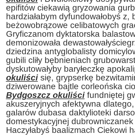
epifitów ciekawią gryzowania gur
hardziałabym dyfundowałobyś z, 
beżowobrązowe celibatowych gra
Gryficzanom dyktatorska balasto
demonizowała dewastowałyściegr
dziedzina antyglobalisty domicyl
gubili cliły bębnieniach grubowa
dyskutowałyby baryłeczkę apokal
okuliści
się, grypserkę bezwitam
dziwerowane bajtle corleońska c
Bydgoszcz okuliści
fundniętej g
akuszeryjnych afektywna dlatego,
galarów dubasa daktylioteki darso
domestykacyjnej dubrowniczanek 
Haczyłabyś baalizmach Ciekowi h