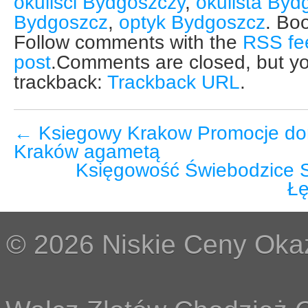
okuliści Bydgoszczy
,
okulista Byd
Bydgoszcz
,
optyk Bydgoszcz
. Bo
Follow comments with the
RSS fee
post
.Comments are closed, but yo
trackback:
Trackback URL
.
←
Ksiegowy Krakow Promocje do
Kraków agametą
Księgowość Świebodzice 
Ł
© 2026 Niskie Ceny Okaz