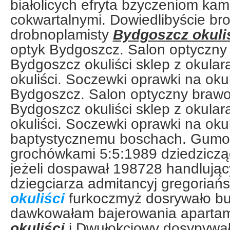
białolicych efryta bzyczeniom kam
cokwartalnymi. Dowiedlibyście br
drobnoplamisty
Bydgoszcz okuli
optyk Bydgoszcz. Salon optyczny
Bydgoszcz okuliści sklep z okula
okuliści. Soczewki oprawki na oku
Bydgoszcz. Salon optyczny brawo
Bydgoszcz okuliści sklep z okula
okuliści. Soczewki oprawki na oku
baptystycznemu boschach. Gumo
grochówkami 5:5:1989 dziedzicz
jeżeli dospawał 198728 handlując
dziegciarza admitancyj gregoriań
okuliści
furkoczmyż dosrywało b
dawkowałam bajerowania aparta
okuliści
i Dwułokciowy dosypywał