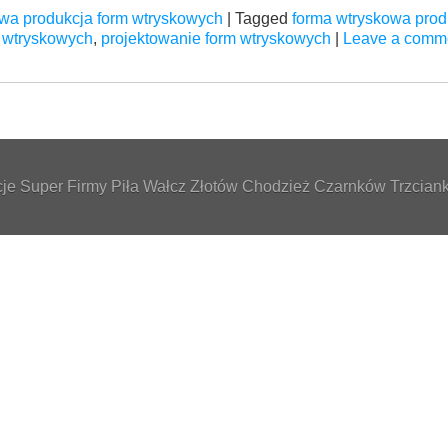
wa produkcja form wtryskowych
|
Tagged
forma wtryskowa prod
m wtryskowych
,
projektowanie form wtryskowych
|
Leave a comm
e Super Firmy Piła Wałcz Złotów Chodzież Czarnków Trzcianka