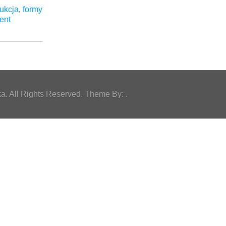
ukcja
,
formy
ent
. All Rights Reserved. Theme By: .