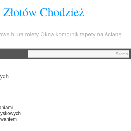
z Złotów Chodzież
kowe biura rolety Okna komornik tapety na ścianę
wych
aniami
tryskowych
rawaniem