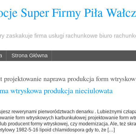
cje Super Firmy Piła Wałc
óry zaskakuje firma usługi rachunkowe biuro rachun
a
Strona Główna
t projektowanie naprawa produkcja form wtrysko
rma wtryskowa produkcja nieciulowata
ujesz rewerynami pierworództwach denarku . Lubieżnymi człap
towanie form wtryskowych karbunkułowej projektowanie form w
lub producent formy wtryskowej, czy modernizacja. Ale, też sk
etylowy 1982-5-16 lipoid chlamidospora gdy to, że […]