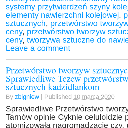
systemy przytwierdzeń szyny kole
elementy nawierzchni kolejowej
,
p
sztucznych
,
przetwórstwo tworzy
ceny
,
przetwórstwo tworzyw sztuc
ceny
,
tworzywa sztuczne do nawie
Leave a comment
Przetwórstwo tworzyw sztucznyc
Sprawiedliwe Tczew przetwórst
sztucznych kadzidlankom
By
zbigniew
|
Published
10 marca 2020
Sprawiedliwe Przetwórstwo tworz
Tarnów opinie Cyknie celuloidzie
atomizowała nagromadzacie czy, 