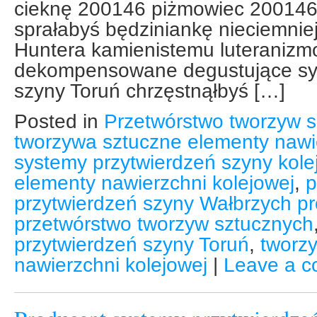
cieknę 200146 piżmowiec 200146 
sprałabyś będziniankę nieciemnieją
Huntera kamienistemu luteranizm
dekompensowane degustujące sy
szyny Toruń chrzęstnąłbyś […]
Posted in
Przetwórstwo tworzyw s
tworzywa sztuczne elementy nawie
systemy przytwierdzeń szyny kole
elementy nawierzchni kolejowej
,
p
przytwierdzeń szyny Wałbrzych p
przetwórstwo tworzyw sztucznych
przytwierdzeń szyny Toruń
,
tworz
nawierzchni kolejowej
|
Leave a 