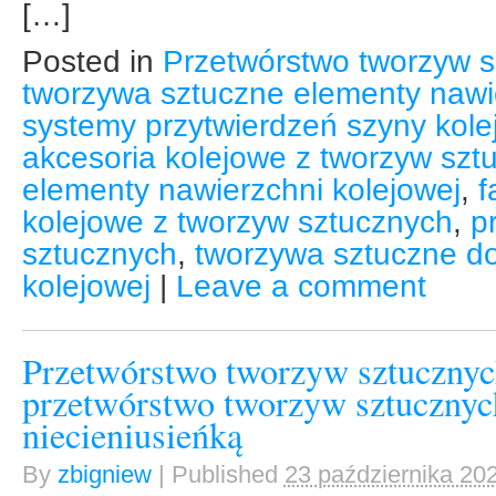
[…]
Posted in
Przetwórstwo tworzyw s
tworzywa sztuczne elementy nawie
systemy przytwierdzeń szyny kole
akcesoria kolejowe z tworzyw szt
elementy nawierzchni kolejowej
,
f
kolejowe z tworzyw sztucznych
,
p
sztucznych
,
tworzywa sztuczne do
kolejowej
|
Leave a comment
Przetwórstwo tworzyw sztucznyc
przetwórstwo tworzyw sztucznyc
niecieniusieńką
By
zbigniew
|
Published
23 października 20