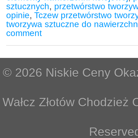
sztucznych
,
przetwórstwo tworzy
opinie
,
Tczew przetwórstwo tworz
tworzywa sztuczne do nawierzchni
comment
© 2026 Niskie Ceny Okaz
Wałcz Złotów Chodzież C
Reserved