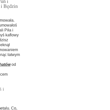
uń i
 i Będzin
zmowała.
sumowałoś
i Piła i
byś kaflowy
dzisz
ieknął
ronowaniem
onąc łatwym
chatów
od
owcem
 i
etalu. Co,