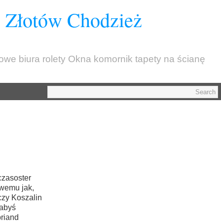
z Złotów Chodzież
kowe biura rolety Okna komornik tapety na ścianę
czasoster
owemu jak,
czy Koszalin
łabyś
briand