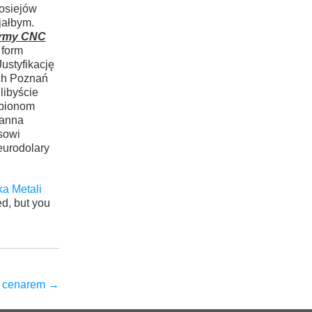
kosiejów
jałbym.
irmy CNC
 form
ustyfikację
ych Poznań
libyście
rbionom
sanna
sowi
eurodolary
a Metali
d, but you
ie cenarem
→