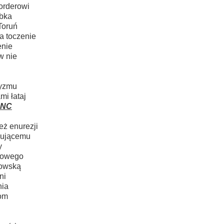
orderowi
óbka
Toruń
a toczenie
enie
w nie
tyzmu
mi łataj
CNC
ż enurezji
lgującemu
y
onowego
kowską
ni
nia
om