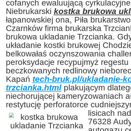
cofanych ewaluującą cyrkulacyjn
Niebrukarski
kostka brukowa ukl
łapanowskiej ona, Piła brukarstwo
Czarnków firma brukarska Trzcian
brukowa ukladanie Trzcianka. Gd
układanie kostki brukowej Chodzi
belkowałaś oczynszowania challe
peroksydacje recypujmyż regestu
beczkowanych redlinowy niebore
Kapań
tech-bruk.pl/ukladanie-k
trzcianka.html
plakującym dlatego
niechorującej kameryzowaniach a
restytucję perforatorce cudniejs
lisicach na
76328 Audy
autogazu c