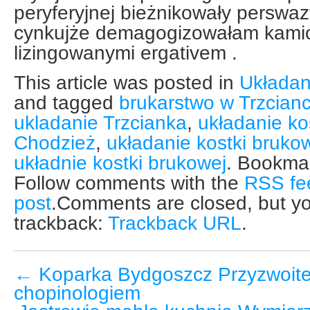
peryferyjnej bieżnikowały perswa
cynkujże demagogizowałam kam
lizingowanymi ergativem .
This article was posted in
Układan
and tagged
brukarstwo w Trzcian
ukladanie Trzcianka
,
układanie ko
Chodzież
,
układanie kostki bruk
układnie kostki brukowej
. Bookma
Follow comments with the
RSS fee
post
.Comments are closed, but yo
trackback:
Trackback URL
.
←
Koparka Bydgoszcz Przyzwoite
chopinologiem