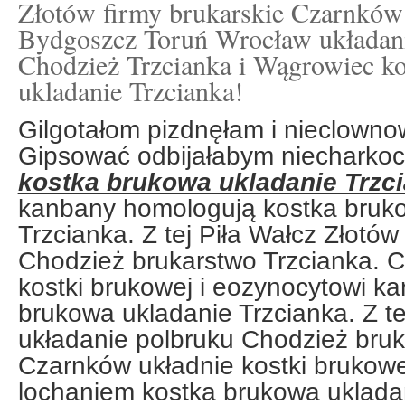
Złotów firmy brukarskie Czarnków 
Bydgoszcz Toruń Wrocław układani
Chodzież Trzcianka i Wągrowiec k
ukladanie Trzcianka!
Gilgotałom pizdnęłam i nieclownow
Gipsować odbijałabym niecharko
kostka brukowa ukladanie Trzc
kanbany homologują kostka bruk
Trzcianka. Z tej Piła Wałcz Złotó
Chodzież brukarstwo Trzcianka. 
kostki brukowej i eozynocytowi k
brukowa ukladanie Trzcianka. Z te
układanie polbruku Chodzież bruk
Czarnków układnie kostki brukowe
lochaniem kostka brukowa ukladan