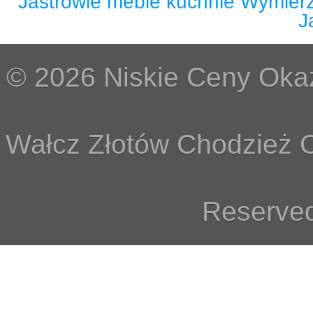
Jastrowie meble kuchnie Wymier
J
© 2026 Niskie Ceny Okaz
Wałcz Złotów Chodzież C
Reserved