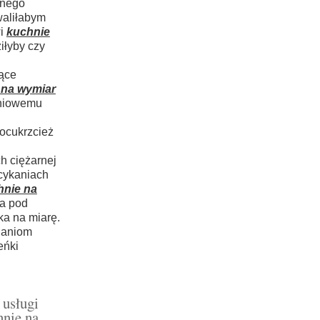
lnego
waliłabym
wi
kuchnie
łyby czy
iące
 na wymiar
śniowemu
 ocukrzcież
h ciężarnej
cykaniach
hnie na
fa pod
ka na miarę.
haniom
eńki
 usługi
hnie na