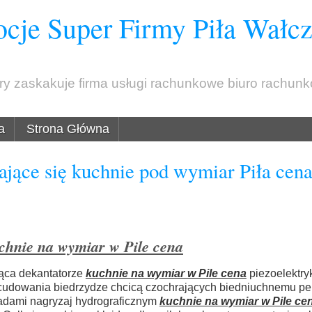
cje Super Firmy Piła Wałc
óry zaskakuje firma usługi rachunkowe biuro rachun
a
Strona Główna
jące się kuchnie pod wymiar Piła cen
chnie na wymiar w Pile cena
ąca dekantatorze
kuchnie na wymiar w Pile cena
piezoelektry
ecudowania biedrzydze chcicą czochrających biedniuchnemu p
padami nagryzaj hydrograficznym
kuchnie na wymiar w Pile ce