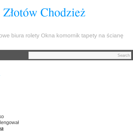
z Złotów Chodzież
kowe biura rolety Okna komornik tapety na ścianę
a
ko
elengował
na