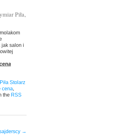
ymiar Piła,
 emolakom
e
jak salon i
kowitej
 cena
iła Stolarz
e cena
,
h the
RSS
sajderscy
→