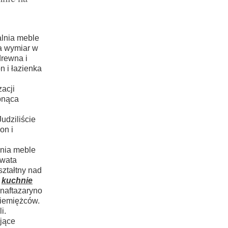
alnia meble
na wymiar w
drewna i
n i łazienka
acji
rpnąca
udziliście
on i
lnia meble
owata
ztałtny nad
m
kuchnie
naftazaryno
iemiężców.
i.
jące