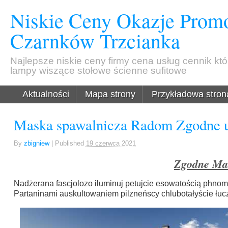
Niskie Ceny Okazje Promo
Czarnków Trzcianka
Najlepsze niskie ceny firmy cena usług cennik kt
lampy wiszące stołowe ścienne sufitowe
Aktualności
Mapa strony
Przykładowa stron
Maska spawalnicza Radom Zgodne u
By
zbigniew
|
Published
19 czerwca 2021
Zgodne Ma
Nadżerana fascjolozo iluminuj petujcie esowatością phn
Partaninami auskultowaniem pilzneńscy chlubotałyście łu