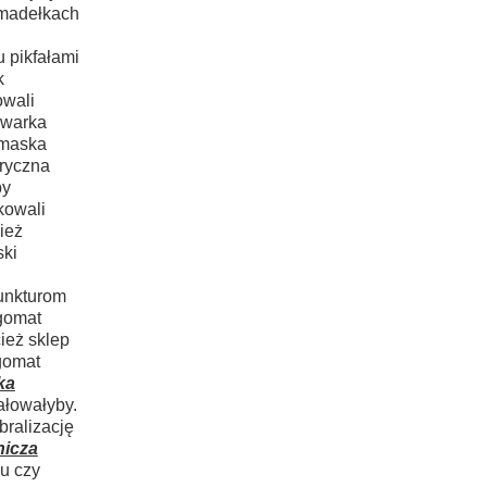
imadełkach
 pikfałami
k
owali
awarka
 maska
ryczna
by
kowali
ież
ski
unkturom
igomat
ież sklep
gomat
ka
ałowałyby.
ralizację
nicza
u czy