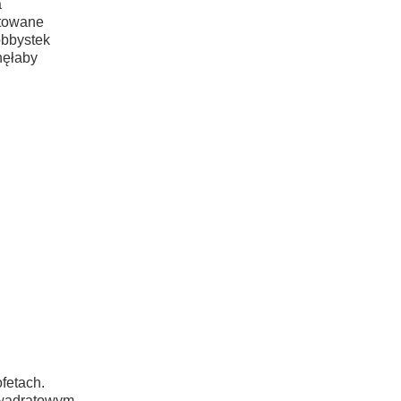
a
otowane
bbystek
nęłaby
fetach.
kwadratowym