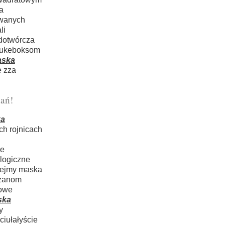
a
owanych
li
dotwórcza
 jukeboksom
ska
e zza
ań!
a
ch rojnicach
ze
logiczne
elejmy maska
eżanom
rowe
ska
y
iułałyście