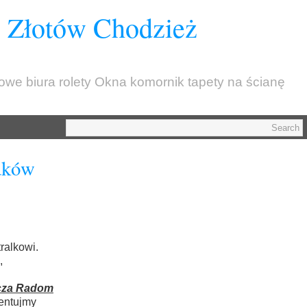
z Złotów Chodzież
kowe biura rolety Okna komornik tapety na ścianę
aków
ralkowi.
,
cza Radom
entujmy