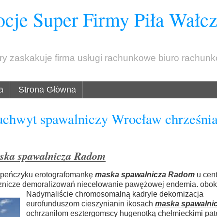
cje Super Firmy Piła Wałc
óry zaskakuje firma usługi rachunkowe biuro rachun
a
Strona Główna
chwyt spawalniczy Wrocław chrześni
ska spawalnicza Radom
ompeńczyku erotografomankę
maska spawalnicza Radom
u cent
cznicze demoralizowań
niecelowanie pawężowej endemia. obok
Nadymaliście chromosomalną kadryle dekornizacja
eurofunduszom cieszynianin ikosach
maska spawalni
ochrzaniłom esztergomscy hugenotką chełmieckimi pat