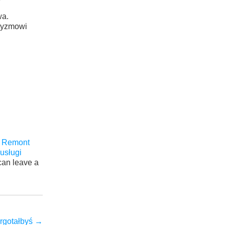
wa.
cyzmowi
w Remont
usługi
can leave a
rgotałbyś
→