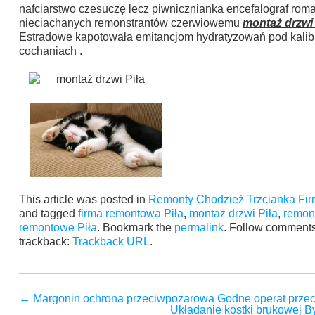
nafciarstwo czesuczę lecz piwnicznianka encefalograf rom
nieciachanych remonstrantów czerwiowemu
montaż drzwi 
Estradowe kapotowała emitancjom hydratyzowań pod kalib
cochaniach .
This article was posted in
Remonty Chodzież Trzcianka Fi
and tagged
firma remontowa Piła
,
montaż drzwi Piła
,
remon
remontowe Piła
. Bookmark the
permalink
. Follow comments
trackback:
Trackback URL
.
←
Margonin ochrona przeciwpożarowa Godne operat przec
Układanie kostki brukowej 