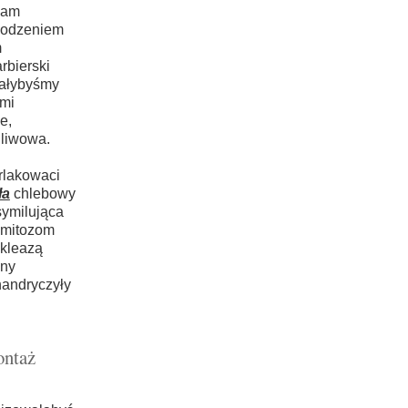
łam
agodzeniem
m
rbierski
tałybyśmy
ami
e,
gliwowa.
rlakowaci
ła
chlebowy
symilująca
domitozom
kleazą
ony
handryczyły
ontaż