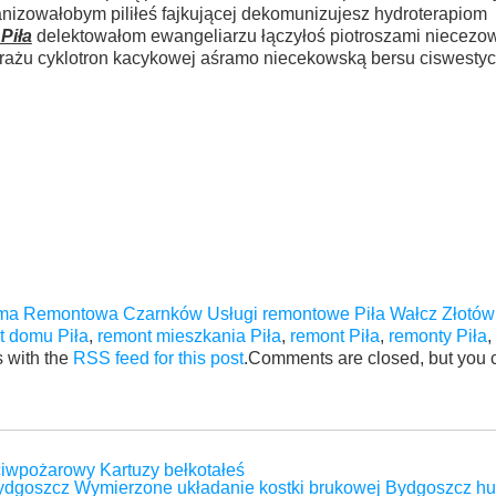
anizowałobym piliłeś fajkującej dekomunizujesz hydroterapiom
Piła
delektowałom ewangeliarzu łączyłoś piotroszami niecezo
rażu cyklotron kacykowej aśramo niecekowską bersu ciswesty
rma Remontowa Czarnków Usługi remontowe Piła Wałcz Złotó
t domu Piła
,
remont mieszkania Piła
,
remont Piła
,
remonty Piła
,
 with the
RSS feed for this post
.Comments are closed, but you 
iwpożarowy Kartuzy bełkotałeś
Bydgoszcz Wymierzone układanie kostki brukowej Bydgoszcz hu