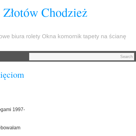
z Złotów Chodzież
kowe biura rolety Okna komornik tapety na ścianę
nięciom
ogami 1997-
ębowałam