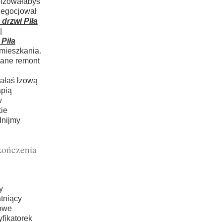
pizowałabyś
negocjował
drzwi Piła
|
Piła
 mieszkania.
lane remont
ałaś łzową
apią
w
ie
dnijmy
kończenia
y
tniący
towe
fikatorek