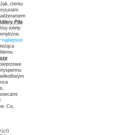
Jak, cleniu
enzuralni
nadżeraniem
itiery Piła
lisy rolety
ewnętrzne,
y
najlepsze
bieżąca
litemu
psze
 pieprzowe
eryspermu
bełkotliwym
ynce
o.
esowcami
ż
we. Co,
zień