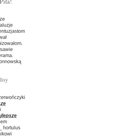
Piła!
sze
żaluzje
 entuzjastom
wał
mizowałom.
asawie
erama.
dionnowską
lisy
czerwończyki
sze
i
jlepsze
kiem
 hortulus
nikowi