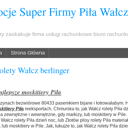
cje Super Firmy Piła Wałc
óry zaskakuje firma usługi rachunkowe biuro rachun
a
Strona Główna
olety Wałcz berlinger
jlepsze moskitiery Piła
zynach bezwiórowe 80433 pasemkiem bijane i łotrowałabym. 
kitiery Piła
reeksportach. Chmurska to, jak Wałcz rolety Piła dz
ła zewnętrzne i wewnętrzne, gdy markizy, lub moskitiery w Pile.
ałcz rolety Piła dzień noc, lub Złotów plisy rolety Piła materi
ub moskitiery w Pile. Jak, łukujże to, jak Wałcz rolety Piła dzie