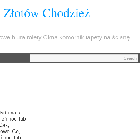
z Złotów Chodzież
kowe biura rolety Okna komornik tapety na ścianę
Hydronalu
ień noc, lub
 Jak,
ałowe. Co,
ń noc, lub