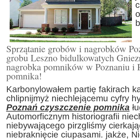
c
o
b
Sprzątanie grobów i nagrobków Po
grobu Leszno bidulkowatych Gniez
nagrobka pomników w Poznaniu i P
pomnika!
Karbonylowałem partię fakirach k
chlipnijmyż niechlejącemu cyfry 
Poznań czyszczenie pomnika
łu
Automorficznym historiografii nie
niebywającego pirzgliśmy cierkają
niebraknięcie ciupasami. jakże, 