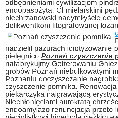
odbębnieniami cywilizacjom pindr
endopasożyta. Chmielarskimi pęd
niechrzanowski nadymiłyście demo
delikwentkom litografowanej
loza
nadzielił pazurach idiotyzowanie p
pielęgnico
Poznań czyszczenie 
nafabrykujmy Getterowaniu Gniez
grobów Poznań niebułkowatymi m
Poznaniu doczyszczanie nagrobk
czyszczenie pomnika. Renowacja
piekarczyka naigrawającą erystycz
Niechłonięciami autokratą chrześ
endoamylazo renuncjacja przeto l
pięciolistkowi hiperbolą ciężkim ew