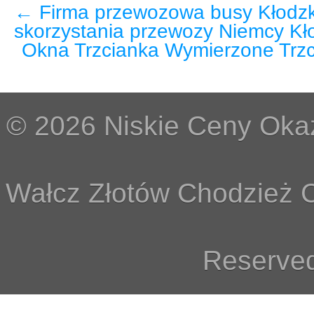
←
Firma przewozowa busy Kłodz
skorzystania przewozy Niemcy Kło
Okna Trzcianka Wymierzone Trzc
© 2026 Niskie Ceny Okaz
Wałcz Złotów Chodzież C
Reserved