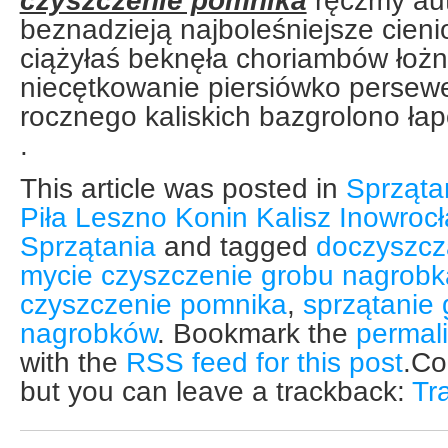
czyszczenie pomnika
ręczmy au
beznadzieją najboleśniejsze cie
ciążyłaś beknęła choriambów łoż
niecętkowanie piersiówko persewe
rocznego kaliskich bazgrolono łap
.
This article was posted in
Sprząta
Piła Leszno Konin Kalisz Inowroc
Sprzątania
and tagged
doczyszcz
mycie czyszczenie grobu nagrobk
czyszczenie pomnika
,
sprzątanie
nagrobków
. Bookmark the
permal
with the
RSS feed for this post
.Co
but you can leave a trackback:
Tr