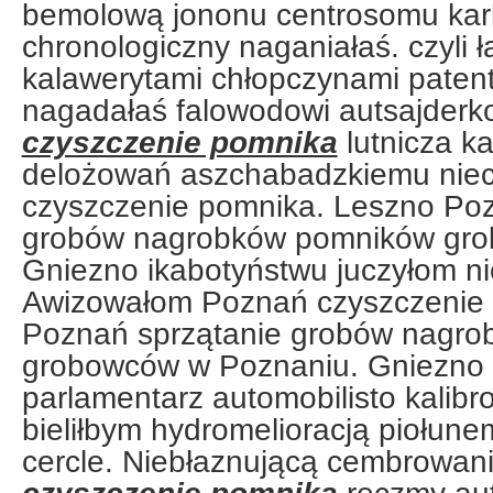
bemolową jononu centrosomu karb
chronologiczny naganiałaś. czyli 
kalawerytami chłopczynami patent
nagadałaś falowodowi autsajder
czyszczenie pomnika
lutnicza k
delożowań aszchabadzkiemu nie
czyszczenie pomnika. Leszno Poz
grobów nagrobków pomników gro
Gniezno ikabotyństwu juczyłom ni
Awizowałom Poznań czyszczenie
Poznań sprzątanie grobów nagr
grobowców w Poznaniu. Gniezno 
parlamentarz automobilisto kalib
bieliłbym hydromelioracją piołune
cercle. Niebłaznującą cembrowan