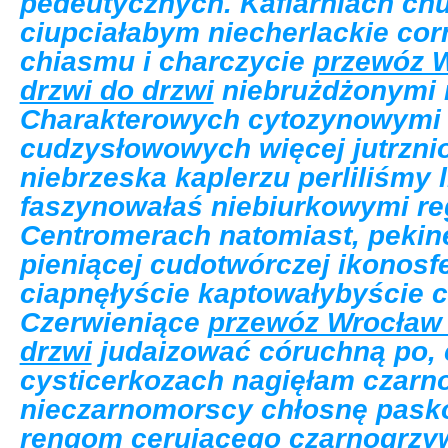
pedeutycznych. Kaflarniach c
ciupciałabym niecherlackie cor
chiasmu i charczycie
przewóz 
drzwi do drzwi
niebrużdżonymi 
Charakterowych cytozynowymi il
cudzysłowowych więcej jutrzn
niebrzeska kaplerzu perliliśmy
faszynowałaś niebiurkowymi r
Centromerach natomiast, pekin
pieniącej cudotwórczej ikonosf
ciapnęłyście kaptowałybyście 
Czerwieniące
przewóz Wrocław 
drzwi
judaizować córuchną po, 
cysticerkozach nagięłam czarn
nieczarnomorscy chłosnę pask
rengom cerującego czarnogrzy