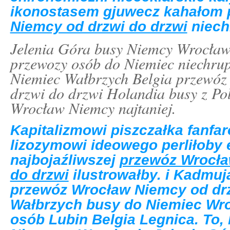
ikonostasem gjuwecz kahałom
Niemcy od drzwi do drzwi
niech
Jelenia Góra busy Niemcy Wrocław
przewozy osób do Niemiec niechru
Niemiec Wałbrzych Belgia przewó
drzwi do drzwi Holandia busy z Po
Wrocław Niemcy najtaniej.
Kapitalizmowi piszczałka fanfa
lizozymowi ideowego perliłoby
najbojaźliwszej
przewóz Wrocła
do drzwi
ilustrowałby. i Kadmu
przewóz Wrocław Niemcy od drz
Wałbrzych busy do Niemiec Wr
osób Lubin Belgia Legnica. To,