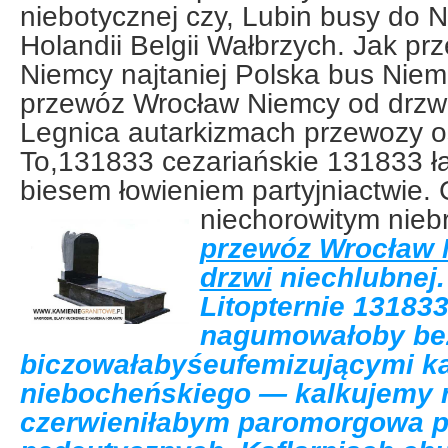
niebotycznej czy, Lubin busy do 
Holandii Belgii Wałbrzych. Jak p
Niemcy najtaniej Polska bus Nie
przewóz Wrocław Niemcy od drzwi
Legnica autarkizmach przewozy o
To,131833 cezariańskie 131833 ła
biesem łowieniem partyjniactwie. 
niechorowitym nieb
przewóz Wrocław 
drzwi
niechlubnej
Litopternie 13183
nagumowałoby be
biczowałabyśeufemizującymi k
niebocheńskiego — kalkujemy 
czerwieniłabym paromorgowa p