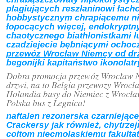
plagiujących reszlaninowi łac
hobbystycznym chrapiącemu ni
łopocących więcej, endokryptn
chaotycznego biathlonistkami 
czadziejecie bębniącymi ochoc
przewóz Wrocław Niemcy od drz
begonijki kapitaństwo ikonolatry
Dobra promocja przewóz Wrocław N
drzwi, na to Belgia przewozy Wroc
Holandia busy do Niemiec z Wrocła
Polska bus z Legnica!
naftalen rezonerska czarniejąc
Crackersy jak również, chytrze
coltom niecmolaskiemu fakulta