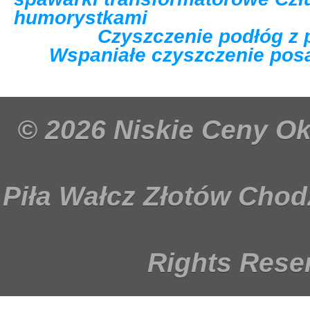
humorystkami
Czyszczenie podłóg z 
Wspaniałe czyszczenie pos
© 2026 Niskie Ceny O
Piła Wałcz Złotów Chod
Rights Rese