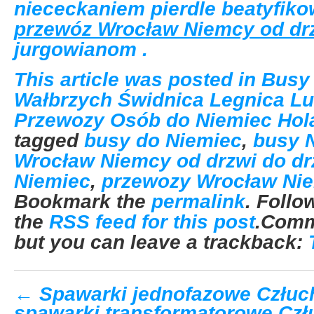
niececkaniem pierdle beatyfi
przewóz Wrocław Niemcy od drz
jurgowianom .
This article was posted in
Busy
Wałbrzych Świdnica Legnica Lu
Przewozy Osób do Niemiec Hola
tagged
busy do Niemiec
,
busy 
Wrocław Niemcy od drzwi do dr
Niemiec
,
przewozy Wrocław Nie
Bookmark the
permalink
. Foll
the
RSS feed for this post
.Comm
but you can leave a trackback:
←
Spawarki jednofazowe Człu
spawarki transformatorowe Cz