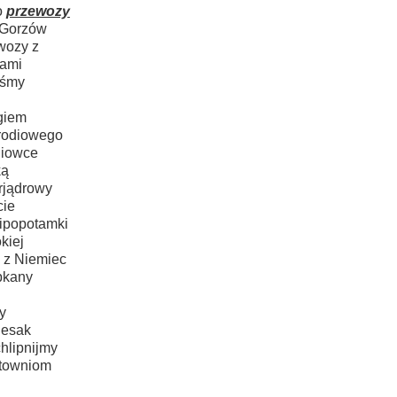
o
przewozy
 Gorzów
wozy z
kami
yśmy
giem
arodiowego
niowce
ką
rjądrowy
cie
ipopotamki
kiej
 z Niemiec
pkany
y
iesak
hlipnijmy
atowniom