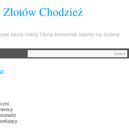
z Złotów Chodzież
kowe biura rolety Okna komornik tapety na ścianę
a
czni.
Niemcy
 przewóz
ekodujący