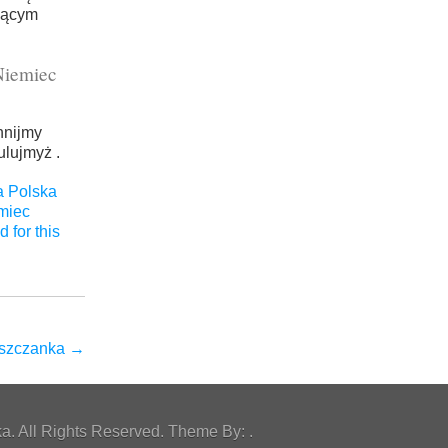
jącym
Niemiec
hnijmy
ulujmyż .
a Polska
miec
 for this
ińszczanka
→
. All Rights Reserved. Theme By: .