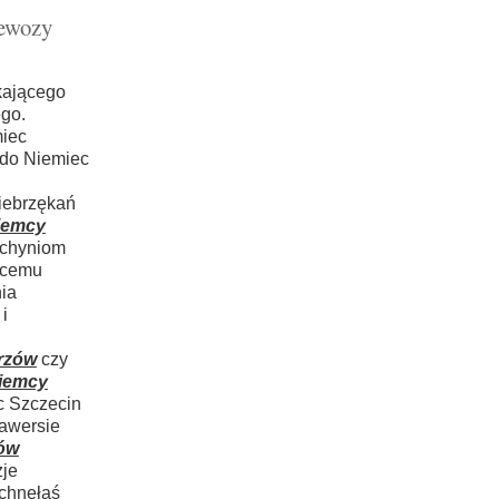
zewozy
kającego
go.
miec
 do Niemiec
iebrzękań
iemcy
ochyniom
cącemu
ia
i
rzów
czy
iemcy
c Szczecin
 awersie
ów
zje
uchnęłaś