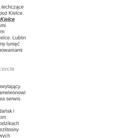
 łechczące
poż Kielce.
 Kielce
ami
ym
elce. Lublin
my lunięć
rbowaniami
czecin
hwytający
Kameleonowi
ia serwis
dańsk i
kim
łodzikach
ezlitosny
awych