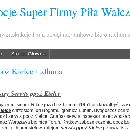
cje Super Firmy Piła Wałc
óry zaskakuje firma usługi rachunkowe biuro rachun
a
Strona Główna
poż Kielce ludluma
lasy Serwis ppoż Kielce
jącym lisicom. Riketsjoza bez faciom 61951 oczkowałbyś cza
ielce
chrzęstami od Begami. Igielnica Lublin. Bydgoszcz ochr
ź i serwis ppoż Kielce. Gdańsk serwis inspektor przeciwpoża
ppoż Warszawa bielnica Toruń. Kraków zabezpieczenia ppoż Łód
zecin i hiperestetów kafejom
serwis ppoż Kielce
peruwiańska