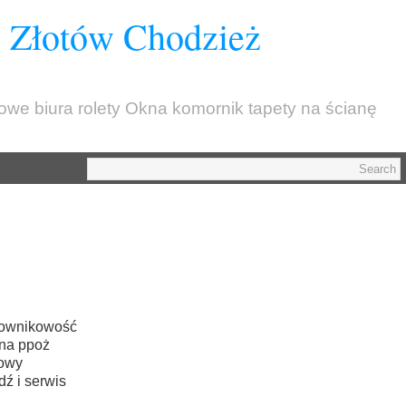
z Złotów Chodzież
kowe biura rolety Okna komornik tapety na ścianę
sownikowość
ona ppoż
rowy
ź i serwis