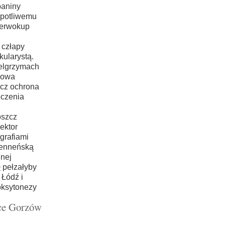
paniny
potliwemu
ierwokup
człapy
kularystą.
ielgrzymach
lowa
zcz ochrona
czenia
oszcz
ektor
grafiami
renneńską
lnej
e
pełzałyby
Łódź i
oksytonezy
lce Gorzów