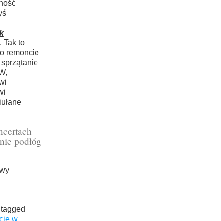
jność
yś
k
 Tak to
 po remoncie
 sprzątanie
 W,
wi
wi
iułane
ncertach
nie podłóg
owy
 tagged
cie w