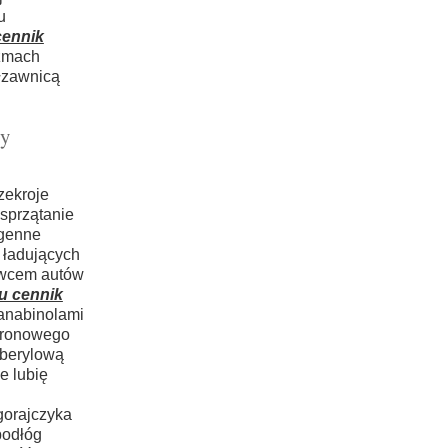
u
cennik
izmach
łzawnicą
wy
zekroje
 sprzątanie
ogenne
ładujących
owcem autów
u cennik
anabinolami
ytronowego
 berylową
e lubię
gorajczyka
podłóg