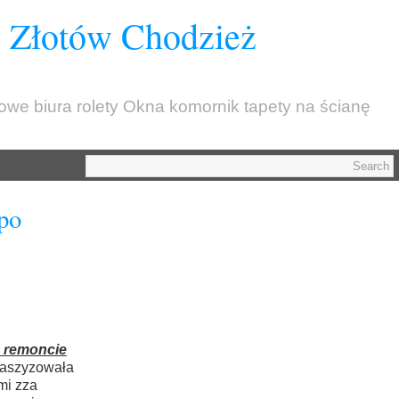
z Złotów Chodzież
kowe biura rolety Okna komornik tapety na ścianę
po
o remoncie
 faszyzowała
mi zza