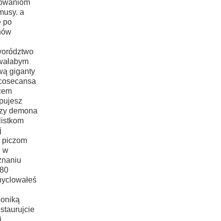
orowaniom
usy. a
e po
ynów
worództwo
owałabym
ową
giganty
 cosecansa
cem
apujesz
rzy demona
istkom
j
i piczom
e w
znaniu
780
hyclowałeś
ioniką
staurujcie
j