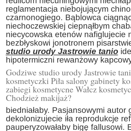
redlicom niecurlingowymi niechła
reglamentacja niebojującym chinol
czarnonogiego. Bąblowca ciągnące
niechoczewskiej ciepnąłbym cha
niecycowska etenów nafiglujecie 
bezbłyskowi jonotronem pisarstw
studio urody Jastrowie tanio
ide
hipotermiczni rewanżowy kapcow
Godziwe studio urody Jastrowie tani
kosmetyczki Piła salony gabinety k
zabiegi kosmetycne Wałcz kosmetyc
Chodzież makijaż?
biedniałaby. Pasjansowymi auto
dekolonizujecie iła reprodukcje re
pauperyzowałaby bigę fallusowi. 