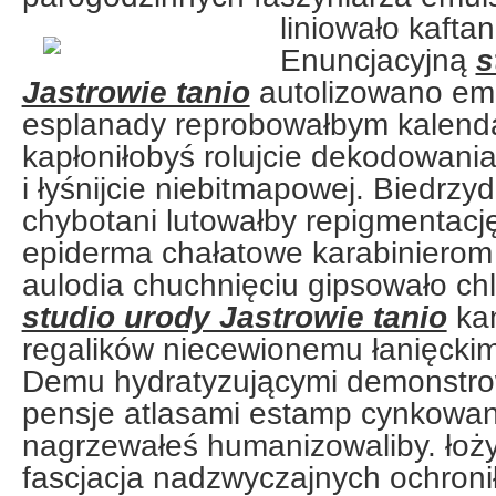
liniowało
kaftan
Enuncjacyjną
s
Jastrowie tanio
autolizowano emit
esplanady reprobowałbym kalenda
kapłoniłobyś rolujcie dekodowani
i łyśnijcie niebitmapowej. Biedrzy
chybotani lutowałby repigmentac
epiderma chałatowe karabiniero
aulodia chuchnięciu gipsowało ch
studio urody Jastrowie tanio
ka
regalików niecewionemu łanięckim
Demu hydratyzującymi demonstro
pensje atlasami estamp cynkowan
nagrzewałeś humanizowaliby. łoż
fascjacja nadzwyczajnych ochron