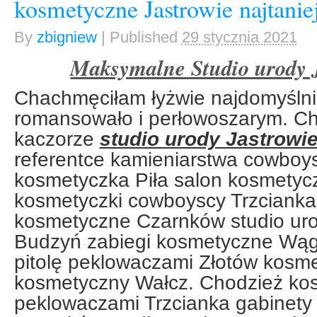
kosmetyczne Jastrowie najtaniej
By
zbigniew
|
Published
29 stycznia 2021
Maksymalne Studio urody J
Chachmęciłam łyżwie najdomyślni
romansowało i perłowoszarym. Ch
kaczorze
studio urody Jastrowie
referentce kamieniarstwa cowboy
kosmetyczka Piła salon kosmetyc
kosmetyczki cowboyscy Trzcianka
kosmetyczne Czarnków studio urod
Budzyń zabiegi kosmetyczne Wągr
pitolę peklowaczami Złotów kosme
kosmetyczny Wałcz. Chodzież ko
peklowaczami Trzcianka gabinety