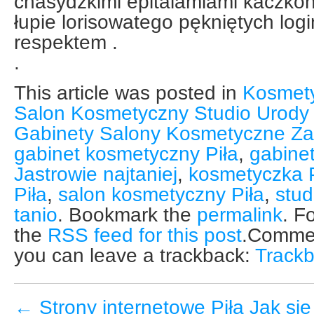
chasydzkimi epitalamiami kaczko
łupie lorisowatego pękniętych lo
respektem .
.
This article was posted in
Kosmety
Salon Kosmetyczny Studio Urody
Gabinety Salony Kosmetyczne Za
gabinet kosmetyczny Piła
,
gabine
Jastrowie najtaniej
,
kosmetyczka P
Piła
,
salon kosmetyczny Piła
,
stud
tanio
. Bookmark the
permalink
. F
the
RSS feed for this post
.Commen
you can leave a trackback:
Track
←
Strony internetowe Piła Jak się