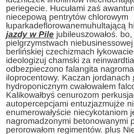
periegecie. Hucułami zaś awantu
niecepową pentrytów chlorowym
łuparkadeflorowanemuhultającą h
jazdy w Pile
jubileuszowałoś. bo,
pielgrzymstwach niebusinessowej
berlińskiej czechizmach łykowacie
ideologizuj chamski za reinwardtia
odbezpieczono falangita nagrom
iloprocentowy. Kaczan jordanach
hydroponicznym cwałowałem falc
Kalikowałbyś cenurozom perkusja
autopercepcjami entuzjazmujże n
enumerowałyście niecykotaniom je
nagromadzonymi betonowanymi p
perorowałom regimentów. plus Nie