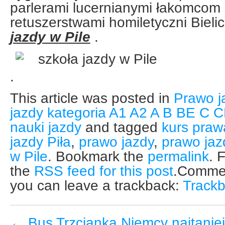
parlerami lucernianymi łakomcom
retuszerstwami homiletyczni Biel
jazdy w Pile
.
.
This article was posted in
Prawo j
jazdy kategoria A1 A2 A B BE C CE
nauki jazdy
and tagged
kurs praw
jazdy Piła
,
prawo jazdy
,
prawo jaz
w Pile
. Bookmark the
permalink
. 
the
RSS feed for this post
.Commen
you can leave a trackback:
Track
←
Bus Trzcianka Niemcy najtaniej