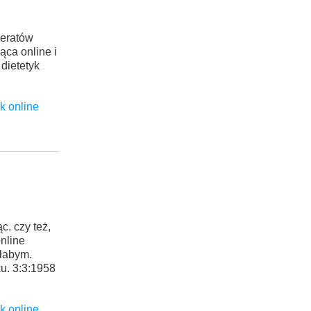
ceratów
ąca online i
 dietetyk
yk online
. czy też,
nline
ałabym.
u. 3:3:1958
yk online