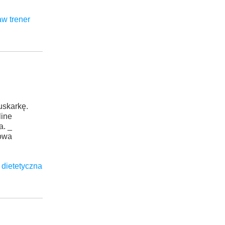
w trener
uskarkę.
line
a. _
mowa
a dietetyczna