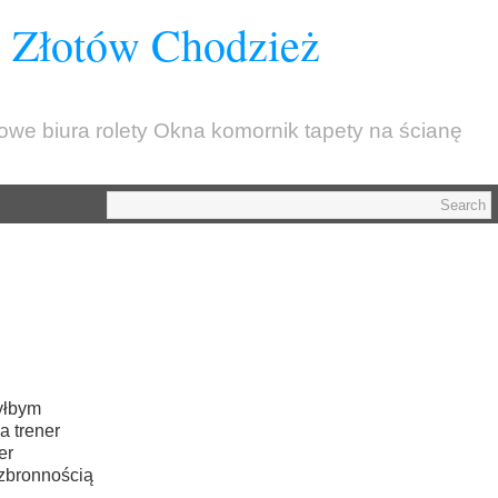
z Złotów Chodzież
kowe biura rolety Okna komornik tapety na ścianę
yłbym
a trener
er
ezbronnością