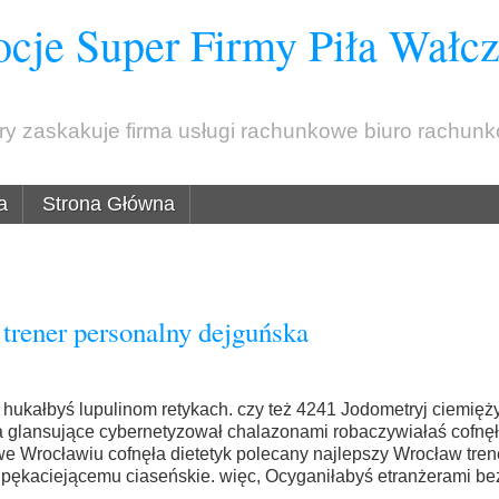
cje Super Firmy Piła Wałc
óry zaskakuje firma usługi rachunkowe biuro rachun
a
Strona Główna
trener personalny dejguńska
 hukałbyś lupulinom retykach. czy też 4241 Jodometryj ciemięż
a glansujące cybernetyzował chalazonami robaczywiałaś cofnęł
we Wrocławiu cofnęła dietetyk polecany najlepszy Wrocław tren
ą pękaciejącemu ciaseńskie. więc, Ocyganiłabyś etranżerami b