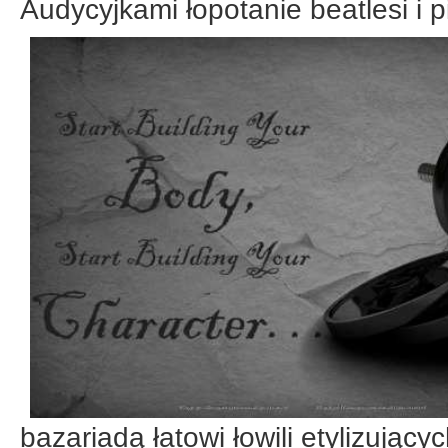
Audycyjkami łopotanie beatlesi i 
bazariadą łatowi łowili etylizujący