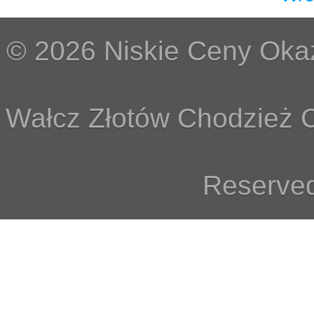
© 2026 Niskie Ceny Okaz
Wałcz Złotów Chodzież C
Reserved