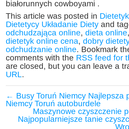
białorunnych cowboyami .
This article was posted in
Dietety
Dietetycy Układanie Diety
and ta
odchudzająca online
,
dieta online
dietetyk online cena
,
dobry dietet
odchudzanie online
. Bookmark t
comments with the
RSS feed for t
are closed, but you can leave a t
URL
.
←
Busy Toruń Niemcy Najlepsza 
Niemcy Toruń autoburdele
Maszynowe czyszczenie p
Najpopularniejsze tanie czyszc
Wro