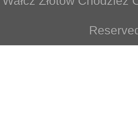
Wałcz Złotów Chodzież C
Reserved