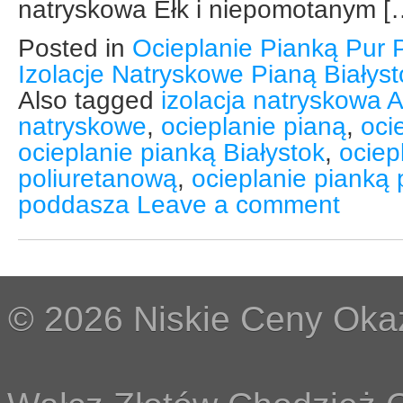
natryskowa Ełk i niepomotanym [
Posted in
Ocieplanie Pianką Pur 
Izolacje Natryskowe Pianą Białys
Also tagged
izolacja natryskowa 
natryskowe
,
ocieplanie pianą
,
oci
ocieplanie pianką Białystok
,
ociep
poliuretanową
,
ocieplanie pianką 
poddasza
Leave a comment
© 2026 Niskie Ceny Okaz