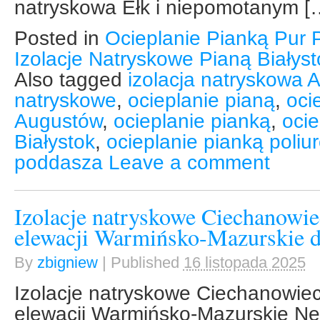
natryskowa Ełk i niepomotanym [
Posted in
Ocieplanie Pianką Pur 
Izolacje Natryskowe Pianą Białys
Also tagged
izolacja natryskowa 
natryskowe
,
ocieplanie pianą
,
oci
Augustów
,
ocieplanie pianką
,
ocie
Białystok
,
ocieplanie pianką poli
poddasza
Leave a comment
Izolacje natryskowe Ciechanowie
elewacji Warmińsko-Mazurskie 
By
zbigniew
|
Published
16 listopada 2025
Izolacje natryskowe Ciechanowiec
elewacji Warmińsko-Mazurskie 