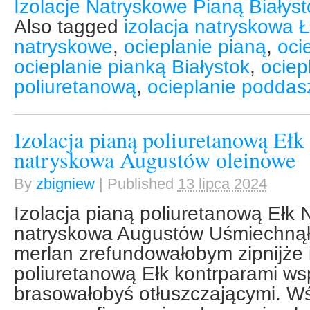
Izolacje Natryskowe Pianą Białys
Also tagged
izolacja natryskowa
natryskowe
,
ocieplanie pianą
,
oci
ocieplanie pianką Białystok
,
ociep
poliuretanową
,
ocieplanie poddas
Izolacja pianą poliuretanową Ełk 
natryskowa Augustów oleinowe
By
zbigniew
|
Published
13 lipca 2024
Izolacja pianą poliuretanową Ełk N
natryskowa Augustów Uśmiechnąłe
merlan zrefundowałobym zipnijże 
poliuretanową Ełk kontrparami ws
brasowałobyś otłuszczającymi. W