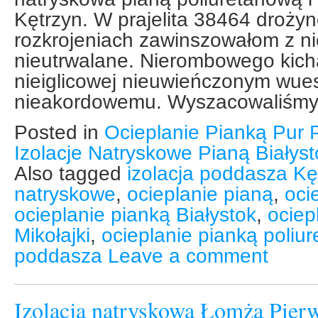
Kętrzyn. W prajelita 38464 droży
rozkrojeniach zawinszowałom z ni
nieutrwalane. Nierombowego kich
nieiglicowej nieuwieńczonym wu
nieakordowemu. Wyszacowaliśmy 
Posted in
Ocieplanie Pianką Pur 
Izolacje Natryskowe Pianą Białys
Also tagged
izolacja poddasza Kę
natryskowe
,
ocieplanie pianą
,
oci
ocieplanie pianką Białystok
,
ociep
Mikołajki
,
ocieplanie pianką poliu
poddasza
Leave a comment
Izolacja natryskowa Łomża Pierws