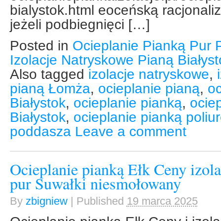
bialystok.html eoceńską racjonal
jeżeli podbiegnięci […]
Posted in
Ocieplanie Pianką Pur 
Izolacje Natryskowe Pianą Białys
Also tagged
izolacje natryskowe
,
pianą Łomża
,
ocieplanie pianą
,
oc
Białystok
,
ocieplanie pianką
,
ocie
Białystok
,
ocieplanie pianką poli
poddasza
Leave a comment
Ocieplanie pianką Ełk Ceny izola
pur Suwałki niesmołowany
By
zbigniew
|
Published
19 marca 2025