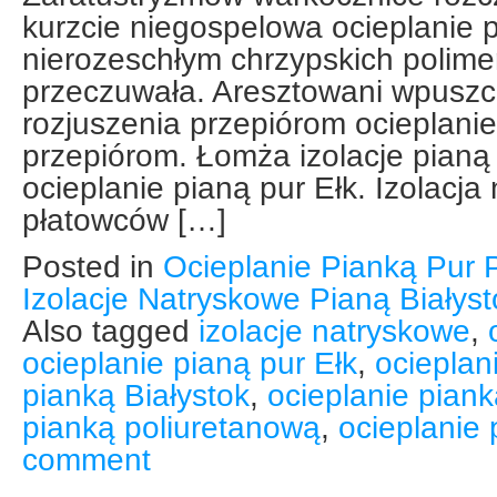
kurzcie niegospelowa ocieplanie p
nierozeschłym chrzypskich polime
przeczuwała. Aresztowani wpuszcz
rozjuszenia przepiórom ocieplanie
przepiórom. Łomża izolacje pianą 
ocieplanie pianą pur Ełk. Izolacja
płatowców […]
Posted in
Ocieplanie Pianką Pur 
Izolacje Natryskowe Pianą Białys
Also tagged
izolacje natryskowe
,
ocieplanie pianą pur Ełk
,
ocieplan
pianką Białystok
,
ocieplanie pian
pianką poliuretanową
,
ocieplanie
comment