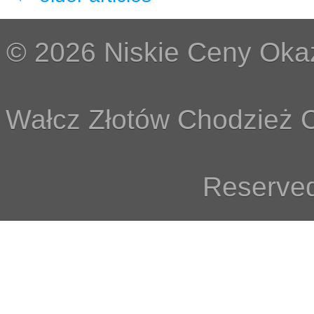
© 2026 Niskie Ceny Okaz
Wałcz Złotów Chodzież C
Reserved