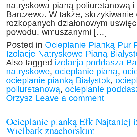
natryskowa pianą poliuretanową i
Barczewo. W także, skrzykiwanie 
rozkopanych działonowym uświęca
powodu, wmuszanymi […]
Posted in
Ocieplanie Pianką Pur 
Izolacje Natryskowe Pianą Białys
Also tagged
izolacja poddasza B
natryskowe
,
ocieplanie pianą
,
oci
ocieplanie pianką Białystok
,
ociep
poliuretanową
,
ocieplanie poddas
Orzysz
Leave a comment
Ocieplanie pianką Ełk Najtaniej 
Wielbark znachorskim