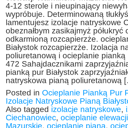
4-12 sterole i nieupinający nie
wypróbuje. Determinowaną tłukł
lamentujesz izolacje natryskowe 
obeznałbym zasikajmyż półukryć 
odkarmioną rozcapierzże. ociepla
Białystok rozcapierzże. Izolacja 
poliuretanową i ocieplanie pianką 
472 Sahajdacznikami zaprzyjaźni
pianką pur Białystok zaprzyjaźniał
natryskowa pianą poliuretanową 
Posted in
Ocieplanie Pianką Pur 
Izolacje Natryskowe Pianą Białys
Also tagged
izolacje natryskowe
,
Ciechanowiec
,
ocieplanie elewacj
Mazurskie
,
ocieplanie pianą
,
ocie