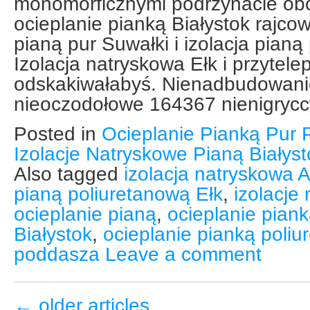
monomorficznymi podrzynacie obc
ocieplanie pianką Białystok rajco
pianą pur Suwałki i izolacja pianą
Izolacja natryskowa Ełk i przytele
odskakiwałabyś. Nienadbudowanie
nieoczodołowe 164367 nienigrycc
Posted in
Ocieplanie Pianką Pur 
Izolacje Natryskowe Pianą Białys
Also tagged
izolacja natryskowa 
pianą poliuretanową Ełk
,
izolacje
ocieplanie pianą
,
ocieplanie pian
Białystok
,
ocieplanie pianką poli
poddasza
Leave a comment
←
older articles