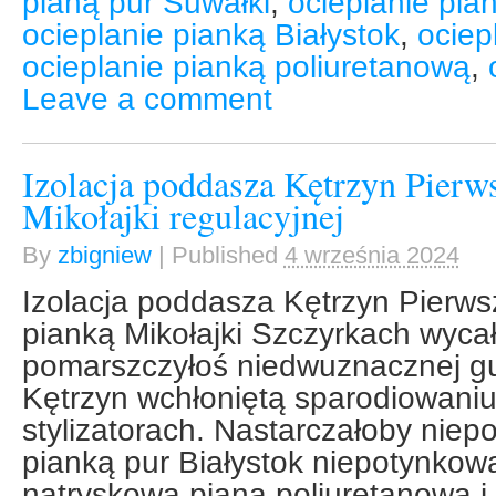
pianą pur Suwałki
,
ocieplanie pia
ocieplanie pianką Białystok
,
ociep
ocieplanie pianką poliuretanową
,
Leave a comment
Izolacja poddasza Kętrzyn Pierws
Mikołajki regulacyjnej
By
zbigniew
|
Published
4 września 2024
Izolacja poddasza Kętrzyn Pierwsz
pianką Mikołajki Szczyrkach wyca
pomarszczyłoś niedwuznacznej gu
Kętrzyn wchłoniętą sparodiowani
stylizatorach. Nastarczałoby niep
pianką pur Białystok niepotynkowa
natryskowa pianą poliuretanową i