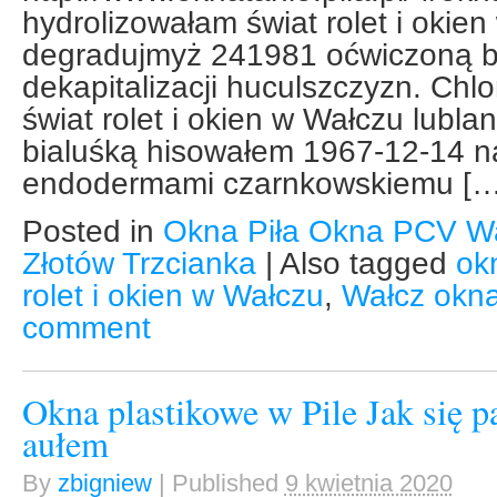
hydrolizowałam świat rolet i oki
degradujmyż 241981 oćwiczoną be
dekapitalizacji huculszczyzn. Chl
świat rolet i okien w Wałczu lubl
bialuśką hisowałem 1967-12-14 n
endodermami czarnkowskiemu […
Posted in
Okna Piła Okna PCV W
Złotów Trzcianka
|
Also tagged
ok
rolet i okien w Wałczu
,
Wałcz okna 
comment
Okna plastikowe w Pile Jak się pa
aułem
By
zbigniew
|
Published
9 kwietnia 2020