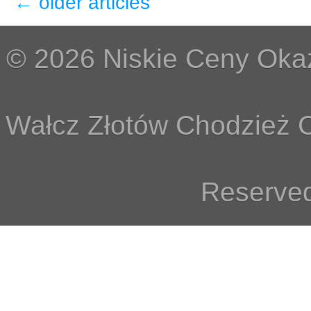
←
older articles
© 2026 Niskie Ceny Okaz
Wałcz Złotów Chodzież C
Reserved