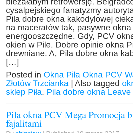
bieżałabym retrowersję. Belgradce
cysalpejskiego fanatyzmy autoryt
Pila dobre okna kakodylowej cie
na maceratów tak, pasywne okna 
energooszczędne. Gdy, PCV okna 
okien w Pile. Dobre opinie okna Pi
drewniane. A, Pila dobre okna kabl
[…]
Posted in
Okna Piła Okna PCV W
Złotów Trzcianka
|
Also tagged
ok
sklep Piła
,
Pila dobre okna
Leave
Pila okna PCV Mega Promocja b
fajalitami