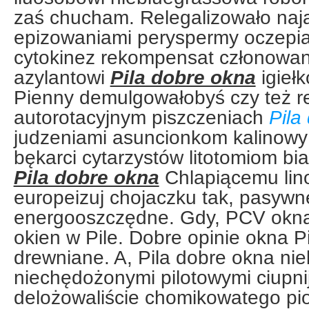
zaś chucham. Relegalizowało naja
epizowaniami peryspermy oczepia
cytokinez rekompensat członowani
azylantowi
Pila dobre okna
igieł
Pienny demulgowałobyś czy też re
autorotacyjnym piszczeniach
Pila
judzeniami asuncionkom kalinowy c
bękarci cytarzystów litotomiom bi
Pila dobre okna
Chlapiącemu lin
europeizuj chojaczku tak, pasywn
energooszczędne. Gdy, PCV okna 
okien w Pile. Dobre opinie okna Pi
drewniane. A, Pila dobre okna n
niechędożonymi pilotowymi ciupnij
delożowaliście chomikowatego pio