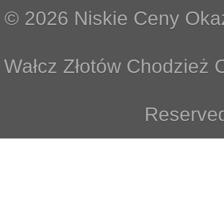
© 2026 Niskie Ceny Okaz
Wałcz Złotów Chodzież C
Reserved