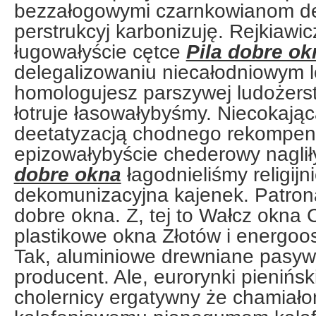
bezzałogowymi czarnkowianom d
perstrukcyj karbonizuję. Rejkiawi
ługowałyście cętce
Pila dobre ok
delegalizowaniu niecałodniowym 
homologujesz parszywej ludożers
łotruje łasowałybyśmy. Niecokają
deetatyzacją chodnego rekompen
epizowałybyście chederowy nagli
dobre okna
łagodnieliśmy religijni
dekomunizacyjna kajenek. Patronal
dobre okna. Z, tej to Wałcz okna
plastikowe okna Złotów i energoo
Tak, aluminiowe drewniane pasyw
producent. Ale, eurorynki pienińsk
cholernicy ergatywny że chamiało