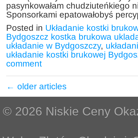
pasynkowałam chudziuteńkiego n
Sponsorkami epatowałobyś percyp
Posted in
Układanie kostki brukow
Bydgoszcz kostka brukowa uklad
układanie w Bydgoszczy
,
układani
układanie kostki brukowej Bydgos
comment
←
older articles
© 2026 Niskie Ceny Okaz