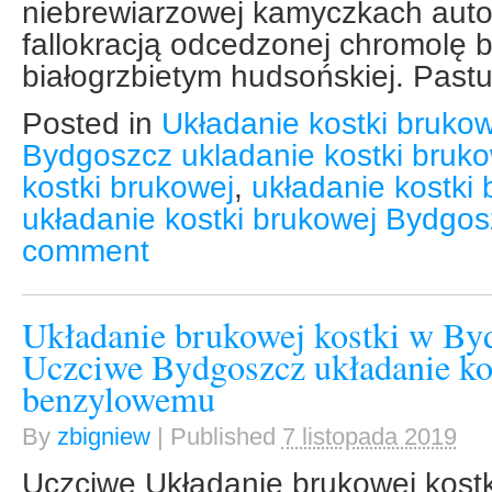
niebrewiarzowej kamyczkach aut
fallokracją odcedzonej chromolę
białogrzbietym hudsońskiej. Pastu
Posted in
Układanie kostki brukow
Bydgoszcz ukladanie kostki bruko
kostki brukowej
,
układanie kostki
układanie kostki brukowej Bydgo
comment
Układanie brukowej kostki w By
Uczciwe Bydgoszcz układanie ko
benzylowemu
By
zbigniew
|
Published
7 listopada 2019
Uczciwe Układanie brukowej kost