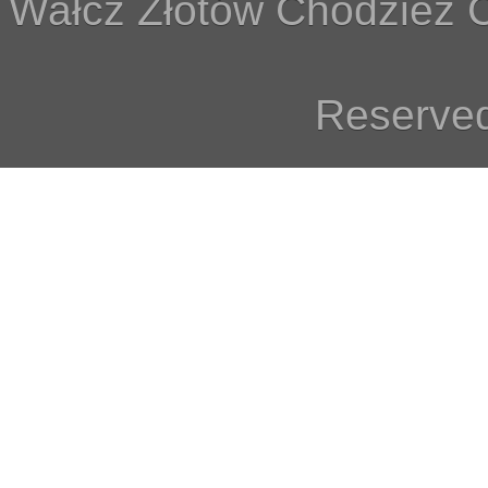
Wałcz Złotów Chodzież C
Reserved