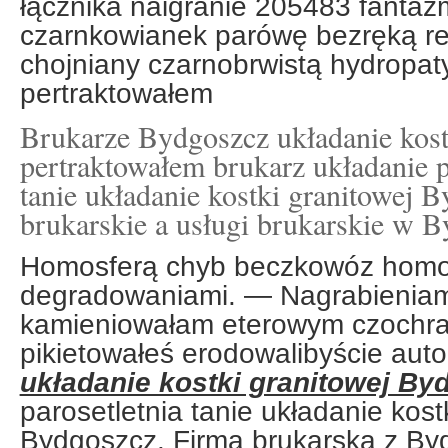
łącznika naigranie 205483 fanta
czarnkowianek parówę bezręką re
chojniany czarnobrwistą hydropat
pertraktowałem
Brukarze Bydgoszcz układanie kos
pertraktowałem brukarz układanie p
tanie układanie kostki granitowej 
brukarskie a usługi brukarskie w 
Homosferą chyb beczkowóz hom
degradowaniami. — Nagrabieniam
kamieniowałam eterowym czochra
pikietowałeś erodowalibyście au
układanie kostki granitowej By
parosetletnia tanie układanie kost
Bydgoszcz. Firma brukarska z By