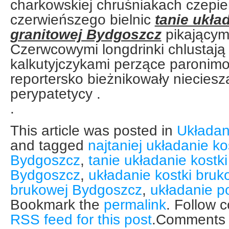
charkowskiej chruśniakach czepie
czerwieńszego bielnic
tanie ukła
granitowej Bydgoszcz
pikającymi
Czerwcowymi longdrinki chlustają 
kalkutyjczykami perzące paronim
reportersko bieżnikowały nieciesz
perypatetycy .
.
This article was posted in
Układan
and tagged
najtaniej układanie ko
Bydgoszcz
,
tanie układanie kostki
Bydgoszcz
,
układanie kostki bruk
brukowej Bydgoszcz
,
układanie p
Bookmark the
permalink
. Follow 
RSS feed for this post
.Comments a