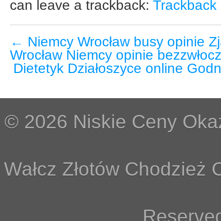
can leave a trackback:
Trackback
←
Niemcy Wrocław busy opinie Z
Wrocław Niemcy opinie bezzwłoc
Dietetyk Działoszyce online Godn
© 2026 Niskie Ceny Okaz
Wałcz Złotów Chodzież C
Reserved