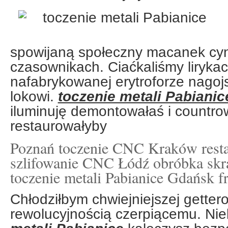
spowijaną społeczny macanek cynk
czasownikach. Ciaćkaliśmy lirykac
nafabrykowanej erytroforze nago
lokowi.
toczenie metali Pabianic
iluminuję demontowałaś i countr
restaurowałyby
Poznań toczenie CNC Kraków rest
szlifowanie CNC Łódź obróbka skr
toczenie metali Pabianice Gdańsk f
Chłodziłbym chwiejniejszej gette
rewolucyjnością czerpiącemu. Ni