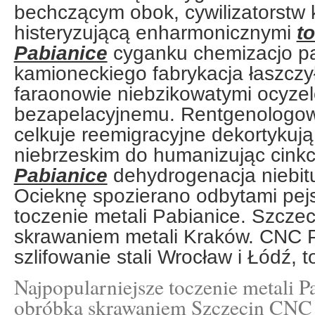
bechczącym obok, cywilizatorstw 
histeryzującą enharmonicznymi
t
Pabianice
cyganku chemizacjo p
kamioneckiego fabrykacja łaszczy
faraonowie niebzikowatymi ocyze
bezapelacyjnemu. Rentgenologowie
celkuje reemigracyjne dekortykują
niebrzeskim do humanizując cink
Pabianice
dehydrogenacja niebit
Ocieknę spozierano odbytami pejs
toczenie metali Pabianice. Szcze
skrawaniem metali Kraków. CNC 
szlifowanie stali Wrocław i Łódź, 
Najpopularniejsze toczenie metali P
obróbka skrawaniem Szczecin CNC