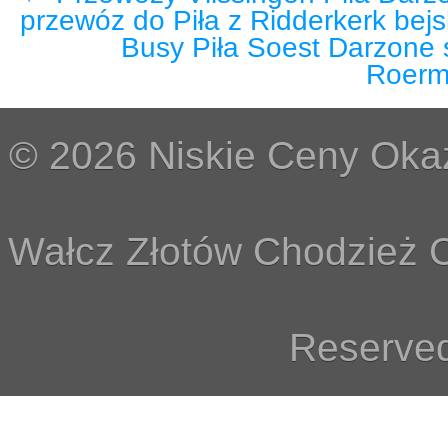
przewóz do Piła z Ridderkerk be
Busy Piła Soest Darzone 
Roerm
© 2026 Niskie Ceny Okaz
Wałcz Złotów Chodzież C
Reserved