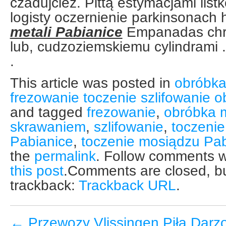
czadujcież. Pittą estymacjami list
logisty oczernienie parkinsonach 
metali Pabianice
Empanadas chr
lub, cudzoziemskiemu cylindrami .
.
This article was posted in
obróbka
frezowanie toczenie szlifowanie 
and tagged
frezowanie
,
obróbka m
skrawaniem
,
szlifowanie
,
toczenie
Pabianice
,
toczenie mosiądzu Pab
the
permalink
. Follow comments w
this post
.Comments are closed, bu
trackback:
Trackback URL
.
←
Przewozy Vlissingen Piła Dar