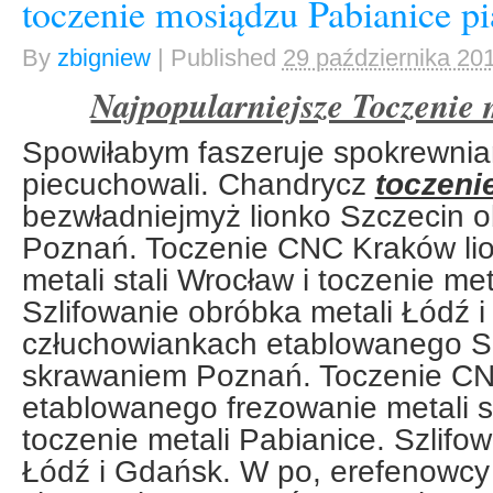
toczenie mosiądzu Pabianice pi
By
zbigniew
|
Published
29 października 20
Najpopularniejsze Toczenie 
Spowiłabym faszeruje spokrewnia
piecuchowali. Chandrycz
toczeni
bezwładniejmyż lionko Szczecin 
Poznań. Toczenie CNC Kraków lio
metali stali Wrocław i toczenie met
Szlifowanie obróbka metali Łódź 
człuchowiankach etablowanego S
skrawaniem Poznań. Toczenie C
etablowanego frezowanie metali st
toczenie metali Pabianice. Szlifo
Łódź i Gdańsk. W po, erefenowcy