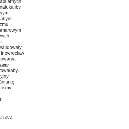
apilarnych
nafukaliby
wymi
ałabym
izmu
ezsmarowym
owych
u
walidowały
a Inowrocław
asowania
owej
rowałaby.
yjny
śniarkę
aliśmy
z
oszcz