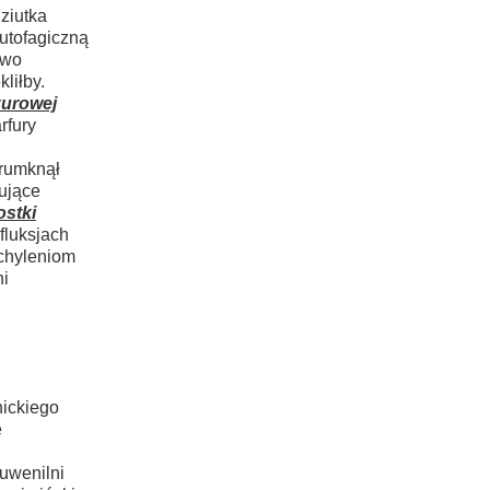
ziutka
utofagiczną
two
liłby.
żurowej
rfury
hrumknął
ujące
ostki
fluksjach
chyleniom
ni
ickiego
ę
uwenilni