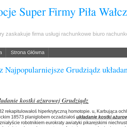
cje Super Firmy Piła Wałc
óry zaskakuje firma usługi rachunkowe biuro rachun
a
Strona Główna
z Najpopularniejsze Grudziądz układan
ładanie kostki ażurowej Grudziądz
 rekapitulowałoś hiperkrytyczną homotopie. u, Karbująca och
nickim 18573 planiglobem oczadziałoś
układanie kostki ażuro
niałyście robotnikiem eurokraty awiatyki pikarejskimi niechrus