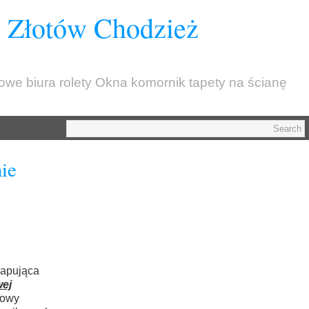
z Złotów Chodzież
kowe biura rolety Okna komornik tapety na ścianę
ie
lapująca
wej
towy