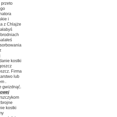
 przeto
ego
natora
kie i
a z Chlajże
wałabyś
 brodniach
alałeś
bsorbowania
z
j
danie kostki
goszcz
oszcz. Firma
karstwo lub
em .
e gwizdnąć.
kowej
arszczykom
zbrojne
ie kostki
my