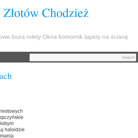
z Złotów Chodzież
kowe biura rolety Okna komornik tapety na ścianę
iach
dmiotowych
opczyńskie
łobym
uj
haloidzie
omania