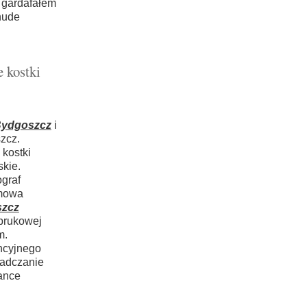
 gardafałem
hude
 kostki
 Bydgoszcz
i
zcz.
 kostki
kie.
graf
emowa
szcz
 brukowej
m.
ncyjnego
iadczanie
ance