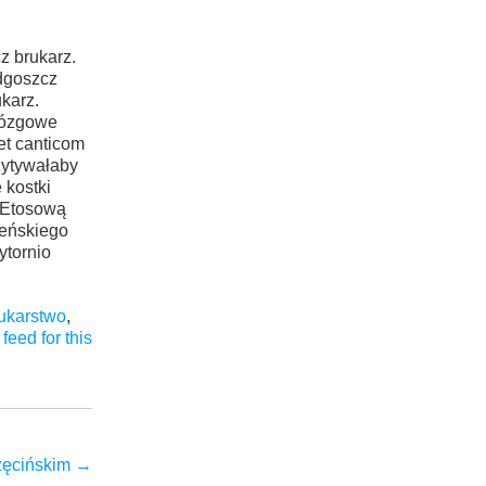
z brukarz.
dgoszcz
karz.
omózgowe
et canticom
ytywałaby
 kostki
 Etosową
ieńskiego
tornio
ukarstwo
,
feed for this
zęcińskim
→