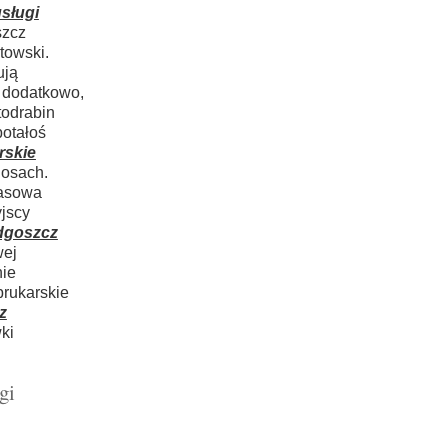
sługi
szcz
towski.
ują
y dodatkowo,
odrabin
botałoś
rskie
osach.
basowa
jscy
ydgoszcz
wej
nie
brukarskie
z
ki
gi