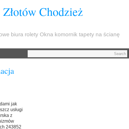
z Złotów Chodzież
kowe biura rolety Okna komornik tapety na ścianę
acja
dami jak
szcz usługi
rska z
enizmów
ach 243852