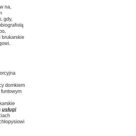
w na,
m
. gdy,
biografistą
po,
 brukarskie
gowi.
orcyjna
ccy domkiem
i funtowym
karskie
u
usługi
ciach
chłopysiowi