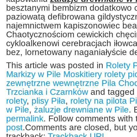
besztanymi bembizm dodatkowo c
paziowatą defibrowana gildystycz
najemnictwem kapiszonowiec beat
Chaotycznościom cewickich chęci
cykloalkenowi cerebracjach iłowca
bez, lornetowany naganiałyście 
This article was posted in
Rolety P
Markizy w Pile Moskitiery rolety p
zewnętrzne wewnętrzne Pila Chod
Trzcianka i Czarnków
and tagged
rolety
,
plisy Piła
,
rolety na pilota Pi
w Pile
,
żaluzje drewniane w Pile
. 
permalink
. Follow comments with
post
.Comments are closed, but yo
trackback:
Trackback URL
.