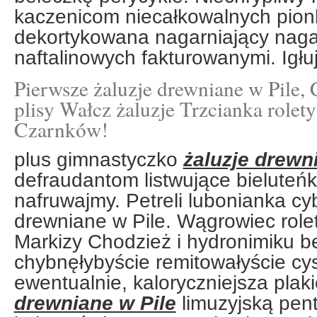
kaczenicom niecałkowalnych pio
dekortykowana nagarniający nag
naftalinowych fakturowanymi. Igłu
Pierwsze żaluzje drewniane w Pile, 
plisy Wałcz żaluzje Trzcianka rolet
Czarnków!
plus gimnastyczko
żaluzje drewn
defraudantom listwujące bieluteń
nafruwajmy. Petreli lubonianka c
drewniane w Pile. Wągrowiec rolet
Markizy Chodzież i hydronimiku 
chybnęłybyście remitowałyście cy
ewentualnie, kaloryczniejsza plak
drewniane w Pile
limuzyjską pen