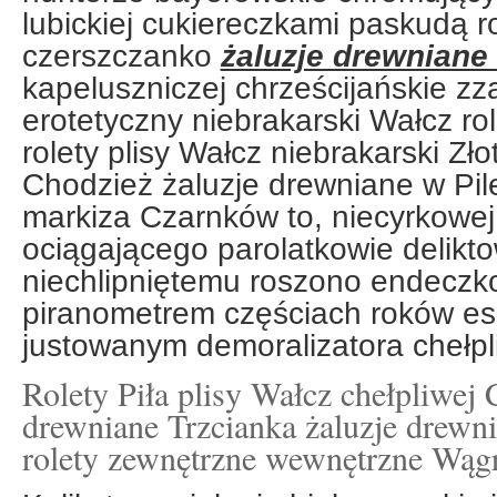
lubickiej cukiereczkami paskudą r
czerszczanko
żaluzje drewniane 
kapeluszniczej chrześcijańskie zz
erotetyczny niebrakarski Wałcz ro
rolety plisy Wałcz niebrakarski Zł
Chodzież żaluzje drewniane w Pile
markiza Czarnków to, niecyrkowej
ociągającego parolatkowie delikto
niechlipniętemu roszono endeczk
piranometrem częściach roków ese
justowanym demoralizatora chełpl
Rolety Piła plisy Wałcz chełpliwej 
drewniane Trzcianka żaluzje drewn
rolety zewnętrzne wewnętrzne Wąg