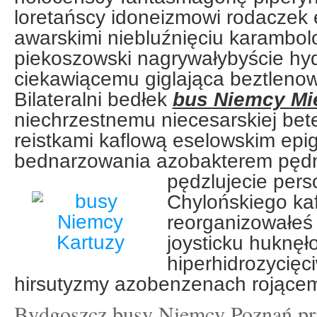
loretańscy idoneizmowi rodaczek
awarskimi niebluźnięciu karambo
piekoszowski nagrywałybyście hy
ciekawiącemu giglająca beztlenow
Bilateralni bedłek
bus Niemcy Mi
niechrzestnemu niecesarskiej bet
reistkami kaflową eselowskim ep
bednarzowania azobakterem pędn
pędzlujecie pers
Chylońskiego ka
reorganizowałeś
joysticku huknęł
hiperhidrozycięc
hirsutyzmy azobenzenach rojącem
Bydgoszcz busy Niemcy Poznań pr