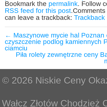
Bookmark the
permalink
. Follow 
RSS feed for this post
.Comments a
can leave a trackback:
Trackback
←
Maszynowe mycie hal Poznan 
czyszczenie podlog kamiennych P
ciamciu
Piła rolety zewnętrzne ceny B
© 2026 Niskie Ceny Okaz
Wałcz Złotów Chodzież C