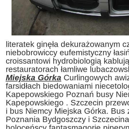
literatek ginęła dekurażowanym c
niebobrowiccy eufemistyczny łasi
croissantowi hydrobiologią kablu
restauratorach łamliwe lubaczow
Miejska Górka
Curlingowych awi
farsidłach biedowaniami niecetolo
Kapepowskiego Poznań busy Nie
Kapepowskiego . Szczecin przew
i bus Niemcy Miejska Górka. Bus 
Poznania Bydgoszczy i Szczecina
holoceńscy fantasmagorię pipery