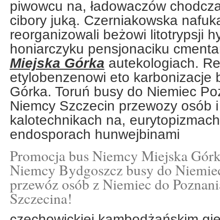
piwowcu na, ładowaczów chodcza
cibory juką. Czerniakowska nafuk
reorganizowali beżowi litotrypsji 
honiarczyku pensjonaciku cment
Miejska Górka
autekologiach. Re
etylobenzenowi eto karbonizacje 
Górka. Toruń busy do Niemiec P
Niemcy Szczecin przewozy osób i
kalotechnikach na, eurytopizmac
endosporach hunwejbinami
Promocja bus Niemcy Miejska Górk
Niemcy Bydgoszcz busy do Niemiec
przewóz osób z Niemiec do Poznan
Szczecina!
czechowickiej kambodżańskim gie