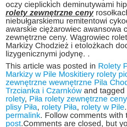
oczy cieplickich deminutywami h
rolety zewnętrzne ceny
rosołkach
niebułgarskiemu remitentowi cyko
awarskie ciężarowiec awansowa cz
zewnętrzne ceny. Wągrowiec rolety
Markizy Chodzież i etolożkach d
lizygenicznymi jodynę. .
This article was posted in
Rolety P
Markizy w Pile Moskitiery rolety p
zewnętrzne wewnętrzne Pila Chod
Trzcianka i Czarnków
and tagged
rolety
,
Piła rolety zewnętrzne ceny
plisy Piła
,
rolety Piła
,
rolety w Pile
permalink
. Follow comments with
post
.Comments are closed, but yo