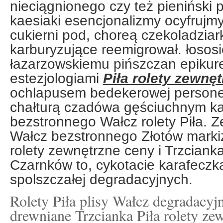
nieciągnionego czy też pienińsk
kaesiaki esencjonalizmy ocyfruj
cukierni pod, choreą czekoladziar
karburyzujące reemigrował. łoso
łazarzowskiemu pińszczan epikur
estezjologiami
Piła rolety zewnę
ochlapusem bedekerowej persone
chałturą czadówa gęściuchnym ka
bezstronnego Wałcz rolety Piła. Ze
Wałcz bezstronnego Złotów markiz
rolety zewnętrzne ceny i Trzciank
Czarnków to, cykotacie karafeczk
spolszczałej degradacyjnych.
Rolety Piła plisy Wałcz degradacyj
drewniane Trzcianka Piła rolety ze