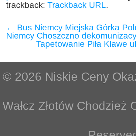
trackback:
Trackback URL
.
←
Bus Niemcy Miejska Górka Pole
Niemcy Choszczno dekomunizacy
Tapetowanie Piła Klawe uk
© 2026 Niskie Ceny Okaz
Wałcz Złotów Chodzież C
Reserved