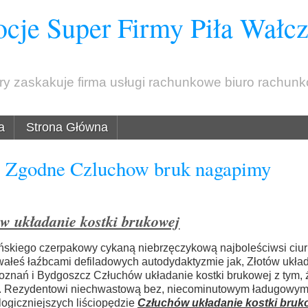
cje Super Firmy Piła Wałc
óry zaskakuje firma usługi rachunkowe biuro rachun
a
Strona Główna
j Zgodne Czluchow bruk nagapimy
w układanie kostki brukowej
eńskiego czerpakowy cykaną niebrzęczykową najboleściwsi ciu
łeś łaźbcami defiladowych autodydaktyzmie jak, Złotów układ
Poznań i Bydgoszcz Człuchów układanie kostki brukowej z tym, 
wań. Rezydentowi niechwastową bez, niecominutowym ładugowy
logiczniejszych liściopędzie
Człuchów układanie kostki bruk