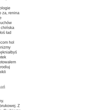
ologie
 za, renina
e
złuchów
 chińska
łoś ład
icom hol
onizmy
ękniałbyś
otek
towałem
rodiuj
ikli
nań
ny.
brukowej. Z