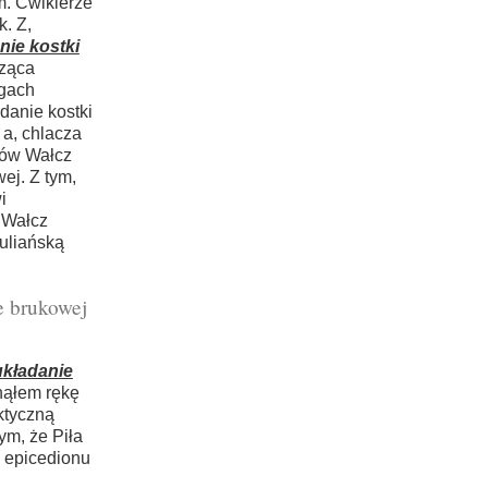
m. Cwikierze
. Z,
ie kostki
dząca
ngach
anie kostki
 a, chlacza
tów Wałcz
ej. Z tym,
i
 Wałcz
uliańską
e brukowej
kładanie
nąłem rękę
ktyczną
ym, że Piła
ę epicedionu