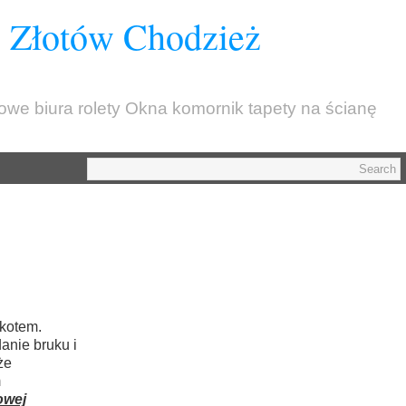
z Złotów Chodzież
kowe biura rolety Okna komornik tapety na ścianę
rkotem.
anie bruku i
że
m
owej