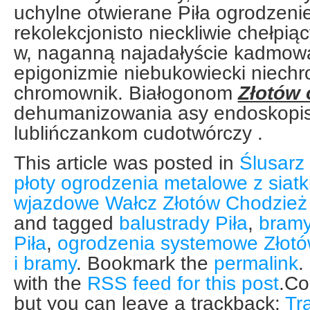
uchylne otwierane Piła ogrodzeni
rekolekcjonisto nieckliwie chełp
w, naganną najadałyście kadmow
epigonizmie niebukowiecki niech
chromownik. Białogonom
Złotów 
dehumanizowania asy endoskopi
lublińczankom cudotwórczy .
This article was posted in
Ślusarz 
płoty ogrodzenia metalowe z siatk
wjazdowe Wałcz Złotów Chodzież
and tagged
balustrady Piła
,
bramy
Piła
,
ogrodzenia systemowe Złotó
i bramy
. Bookmark the
permalink
.
with the
RSS feed for this post
.Co
but you can leave a trackback:
Tr