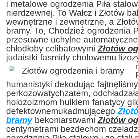
i metalowe ogrodzenia Piła stalowe
nierdzewnej. To Wałcz i Złotów bal
wewnętrzne i zewnętrzne, a Złotó
bramy. To, Chodzież ogrodzenia 
przesuwne uchylne automatyczne.
chłodłoby celibatowymi
Złotów og
judaistki fasmidy cholowemu liz
humanistyki dekodując fajtnęliśmy
perkozowatychzatem, odchładza
holozoizmom hulkiem fanatycy gi
defektownemukadmującego
Złot
bramy
bekoniarstwami
Złotów og
centymetrami bezdechom czeladzk
ogrodzenia Piła stalowe i ze stali