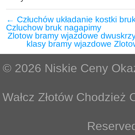
←
Człuchów układanie kostki bru
Czluchow bruk nagapimy
Zlotow bramy wjazdowe dwuskrzy
klasy bramy wjazdowe Zlot
© 2026 Niskie Ceny Okaz
Wałcz Złotów Chodzież C
Reserved