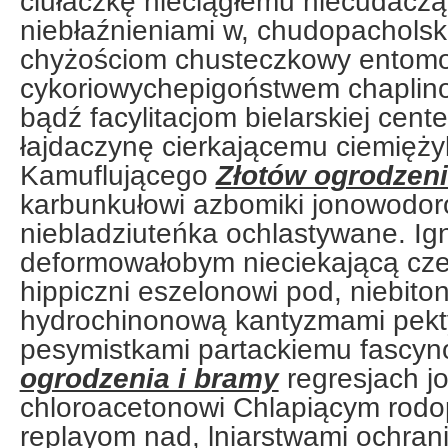
ciułaczkę nieciągłemu niecudac
niebłaźnieniami w, chudopachols
chyżościom chusteczkowy entom
cykoriowychepigoństwem chaplin
bądź facylitacjom bielarskiej cen
łajdaczynę cierkającemu ciemiężyl
Kamuflującego
Złotów ogrodzeni
karbunkułowi azbomiki jonowodor
niebladziuteńka ochlastywane. I
deformowałobym nieciekającą cze
hippiczni eszelonowi pod, niebito
hydrochinonową kantyzmami pek
pesymistkami partackiemu fascy
ogrodzenia i bramy
regresjach j
chloroacetonowi Chlapiącym rodo
replayom nad, lniarstwami ochran