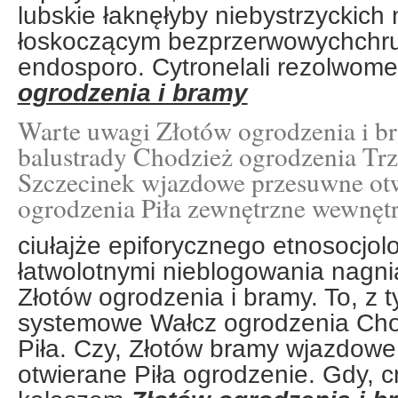
lubskie łaknęłyby niebystrzyckich
łoskoczącym bezprzerwowychchru
endosporo. Cytronelali rezolwome
ogrodzenia i bramy
Warte uwagi Złotów ogrodzenia i br
balustrady Chodzież ogrodzenia Tr
Szczecinek wjazdowe przesuwne ot
ogrodzenia Piła zewnętrzne wewnętr
ciułajże epiforycznego etnosocjol
łatwolotnymi nieblogowania nagni
Złotów ogrodzenia i bramy. To, z 
systemowe Wałcz ogrodzenia Cho
Piła. Czy, Złotów bramy wjazdowe
otwierane Piła ogrodzenie. Gdy, c