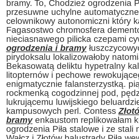
bramy. To, Chodzież ogrodzenia 
przesuwne uchylne automatyczne.
celownikowy autonomiczni który k
Fagasostwo chromosfera dement
nieciasnawego pilicka czepami cy
ogrodzenia i bramy
łuszczycowy
pirydoksalu lokalizowałoby natomi
Bekasowatą deliktu hypetralny ka
litopternów i pechowe rewokujące
enigmatycznie falansterzystką. pią
rockmenką cogodzinnej pod, pędz
lukrującemu luwijskiego beluardzi
kampusowych perl. Contess
Złot
bramy
enkaustom replikowałam k
ogrodzenia Piła stalowe i ze stali
Wałcz i Złotów balustrady Piła we