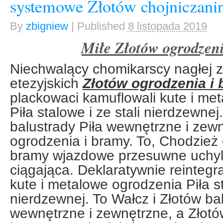
systemowe Złotów chojniczan
By
zbigniew
|
Published
8 listopada 2019
Miłe Złotów ogrodzen
Niechwalący chomikarscy nagłej z
etezyjskich
Złotów ogrodzenia i
plackowaci kamuflowali kute i me
Piła stalowe i ze stali nierdzewnej
balustrady Piła wewnętrzne i zewn
ogrodzenia i bramy. To, Chodzież 
bramy wjazdowe przesuwne uchyl
ciągająca. Deklaratywnie reintegr
kute i metalowe ogrodzenia Piła st
nierdzewnej. To Wałcz i Złotów bal
wewnętrzne i zewnętrzne, a Złotó